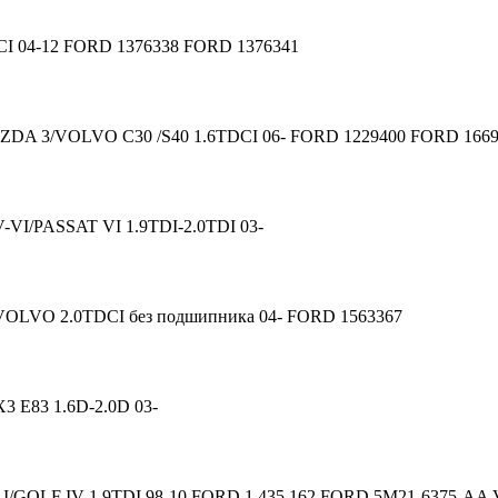
CI 04-12 FORD 1376338 FORD 1376341
ZDA 3/VOLVO C30 /S40 1.6TDCI 06- FORD 1229400 FORD 166
VI/PASSAT VI 1.9TDI-2.0TDI 03-
OLVO 2.0TDCI без подшипника 04- FORD 1563367
3 E83 1.6D-2.0D 03-
OLF IV 1.9TDI 98-10 FORD 1 435 162 FORD 5M21-6375-AA V