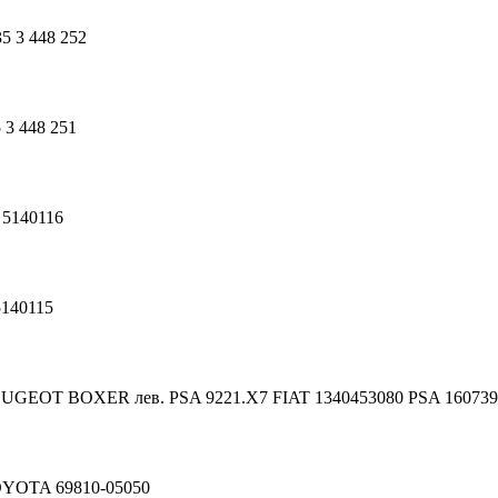
5 3 448 252
 3 448 251
 5140116
5140115
EOT BOXER лев. PSA 9221.X7 FIAT 1340453080 PSA 160739
OYOTA 69810-05050