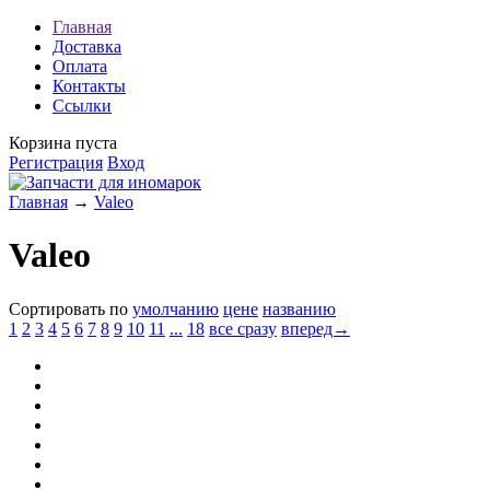
Главная
Доставка
Оплата
Контакты
Ссылки
Корзина пуста
Регистрация
Вход
Главная
→
Valeo
Valeo
Сортировать по
умолчанию
цене
названию
1
2
3
4
5
6
7
8
9
10
11
...
18
все сразу
вперед→