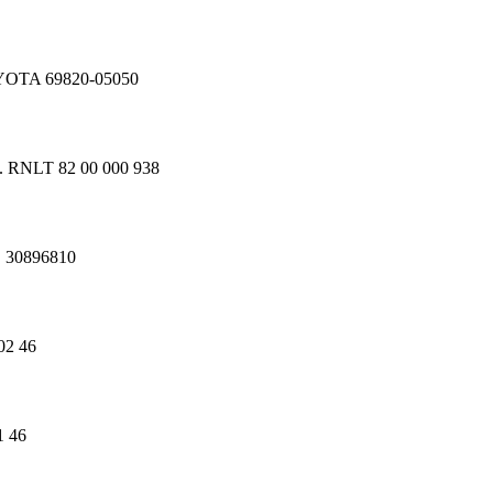
YOTA 69820-05050
 RNLT 82 00 000 938
 30896810
02 46
1 46