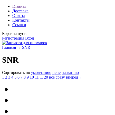
Главная
Доставка
Оплата
Контакты
Ссылки
Корзина пуста
Регистрация
Вход
Главная
→
SNR
SNR
Сортировать по
умолчанию
цене
названию
1
2
3
4
5
6
7
8
9
10
11
...
20
все сразу
вперед→