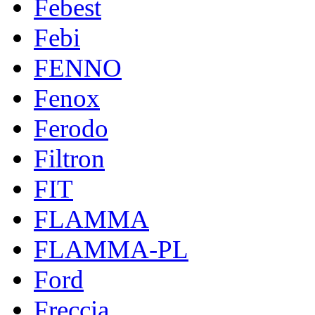
Febest
Febi
FENNO
Fenox
Ferodo
Filtron
FIT
FLAMMA
FLAMMA-PL
Ford
Freccia