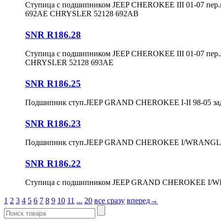
Ступица с подшипником JEEP CHEROKEE III 01-07 пе
692AE CHRYSLER 52128 692AB
SNR R186.28
Ступица с подшипником JEEP CHEROKEE III 01-07 пе
CHRYSLER 52128 693AE
SNR R186.25
Подшипник ступ.JEEP GRAND CHEROKEE I-II 98-05 з
SNR R186.23
Подшипник ступ.JEEP GRAND CHEROKEE I/WRANGLER I
SNR R186.22
Ступица с подшипником JEEP GRAND CHEROKEE I/WRA
1
2
3
4
5
6
7
8
9
10
11
...
20
все сразу
вперед→