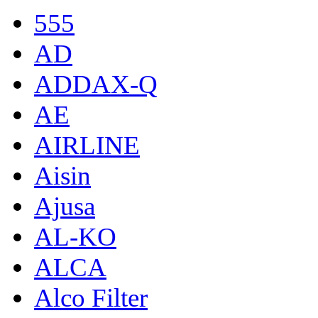
555
AD
ADDAX-Q
AE
AIRLINE
Aisin
Ajusa
AL-KO
ALCA
Alco Filter