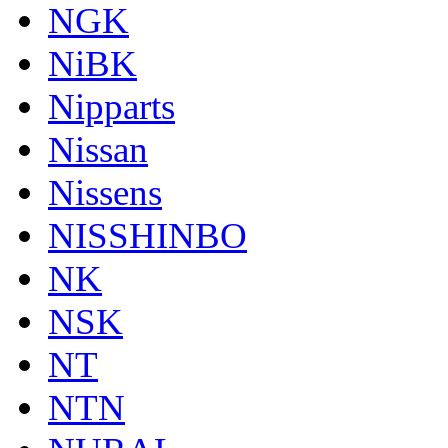
NGK
NiBK
Nipparts
Nissan
Nissens
NISSHINBO
NK
NSK
NT
NTN