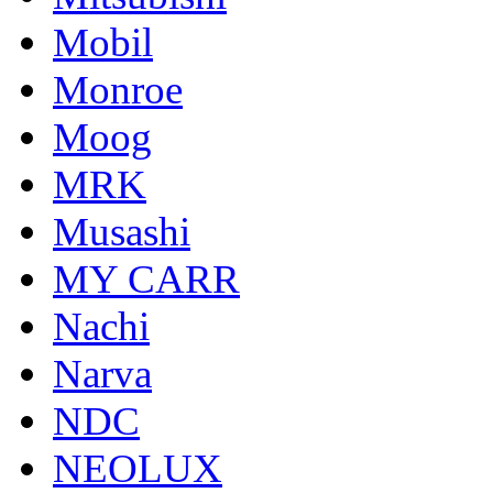
Mobil
Monroe
Moog
MRK
Musashi
MY CARR
Nachi
Narva
NDC
NEOLUX