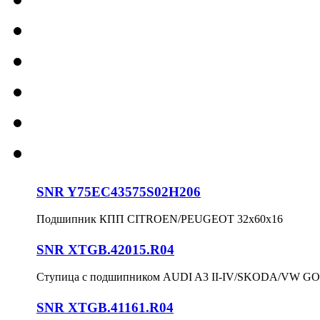
SNR Y75EC43575S02H206
Подшипник КПП CITROEN/PEUGEOT 32x60x16
SNR XTGB.42015.R04
Ступица с подшипником AUDI A3 II-IV/SKODA/VW GOLF
SNR XTGB.41161.R04