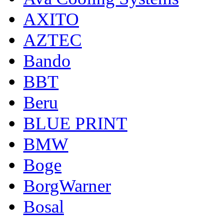
AXITO
AZTEC
Bando
BBT
Beru
BLUE PRINT
BMW
Boge
BorgWarner
Bosal