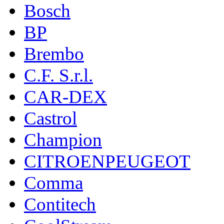
Bosch
BP
Brembo
C.F. S.r.l.
CAR-DEX
Castrol
Champion
CITROENPEUGEOT
Comma
Contitech