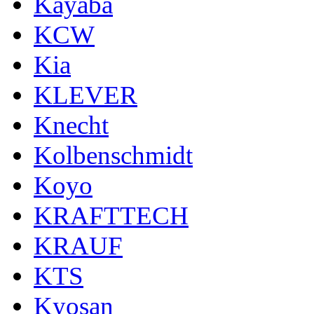
Kayaba
KCW
Kia
KLEVER
Knecht
Kolbenschmidt
Koyo
KRAFTTECH
KRAUF
KTS
Kyosan