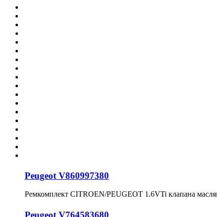
Peugeot V860997380
Ремкомплект CITROEN/PEUGEOT 1.6VTi клапана маслян
Peugeot V764583680