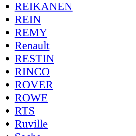
REIKANEN
REIN
REMY
Renault
RESTIN
RINCO
ROVER
ROWE
RTS
Ruville