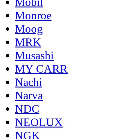
Mobil
Monroe
Moog
MRK
Musashi
MY CARR
Nachi
Narva
NDC
NEOLUX
NGK