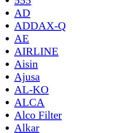
555
AD
ADDAX-Q
AE
AIRLINE
Aisin
Ajusa
AL-KO
ALCA
Alco Filter
Alkar