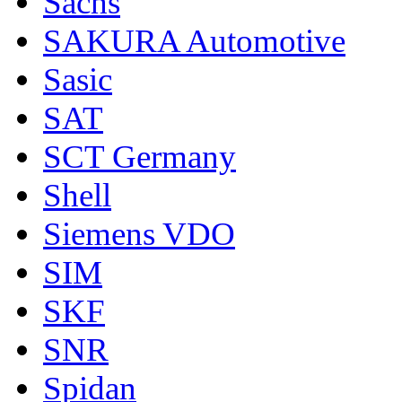
Sachs
SAKURA Automotive
Sasic
SAT
SCT Germany
Shell
Siemens VDO
SIM
SKF
SNR
Spidan