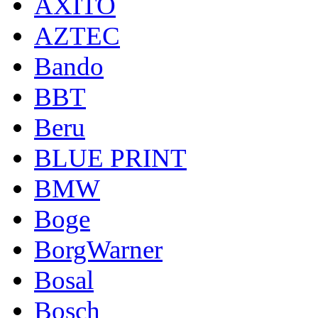
AXITO
AZTEC
Bando
BBT
Beru
BLUE PRINT
BMW
Boge
BorgWarner
Bosal
Bosch