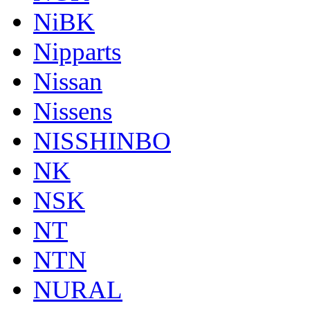
NiBK
Nipparts
Nissan
Nissens
NISSHINBO
NK
NSK
NT
NTN
NURAL