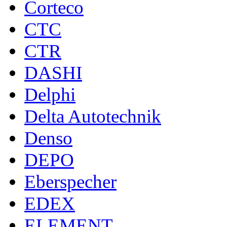
Corteco
CTC
CTR
DASHI
Delphi
Delta Autotechnik
Denso
DEPO
Eberspecher
EDEX
ELEMENT