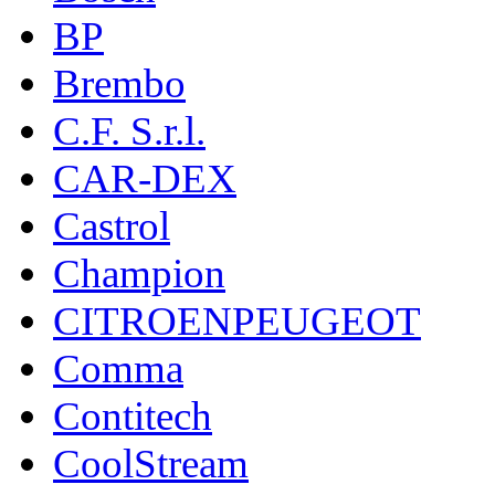
BP
Brembo
C.F. S.r.l.
CAR-DEX
Castrol
Champion
CITROENPEUGEOT
Comma
Contitech
CoolStream