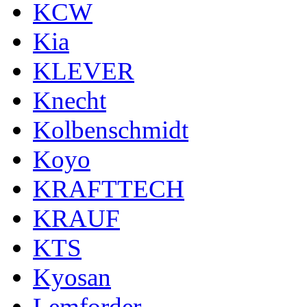
KCW
Kia
KLEVER
Knecht
Kolbenschmidt
Koyo
KRAFTTECH
KRAUF
KTS
Kyosan
Lemforder