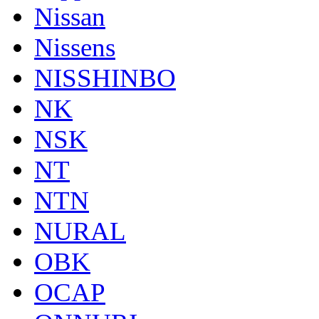
Nissan
Nissens
NISSHINBO
NK
NSK
NT
NTN
NURAL
OBK
OCAP