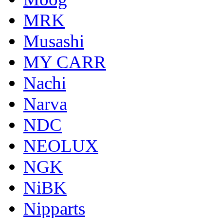
MRK
Musashi
MY CARR
Nachi
Narva
NDC
NEOLUX
NGK
NiBK
Nipparts