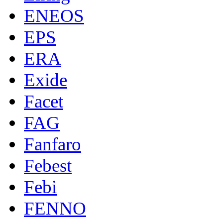
ENEOS
EPS
ERA
Exide
Facet
FAG
Fanfaro
Febest
Febi
FENNO