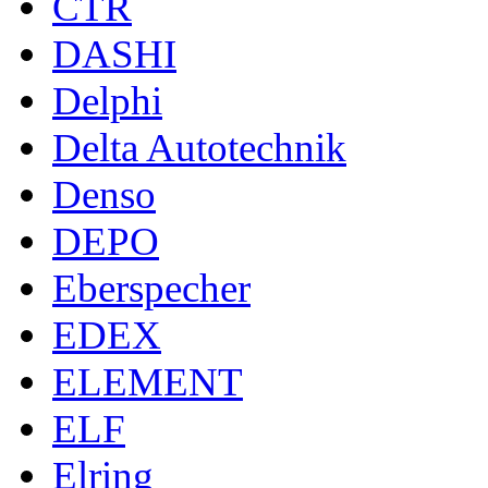
CTR
DASHI
Delphi
Delta Autotechnik
Denso
DEPO
Eberspecher
EDEX
ELEMENT
ELF
Elring