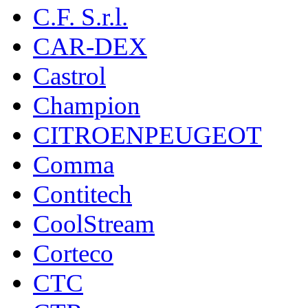
C.F. S.r.l.
CAR-DEX
Castrol
Champion
CITROENPEUGEOT
Comma
Contitech
CoolStream
Corteco
CTC