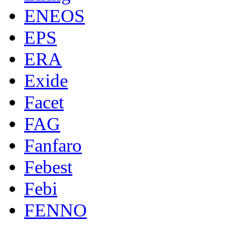
ENEOS
EPS
ERA
Exide
Facet
FAG
Fanfaro
Febest
Febi
FENNO