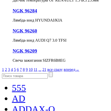
Датчик температуры ОГ RENAULT 1.5 dCi 255мм
NGK 96284
Лямбда-зонд HYUNDAI/KIA
NGK 96260
Лямбда-зонд AUDI Q7 3.0 TFSI
NGK 96209
Свеча зажигания SIZFR6B8EG
1
2
3
4
5
6
7
8
9
10
11
...
21
все сразу
вперед→
555
AD
ADDAX-Q