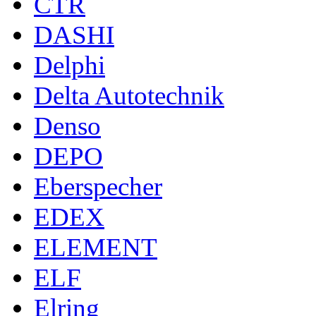
CTR
DASHI
Delphi
Delta Autotechnik
Denso
DEPO
Eberspecher
EDEX
ELEMENT
ELF
Elring