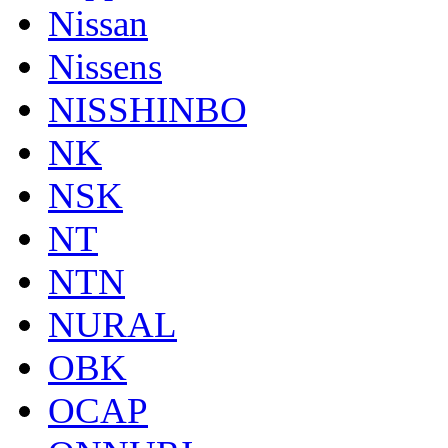
Nissan
Nissens
NISSHINBO
NK
NSK
NT
NTN
NURAL
OBK
OCAP