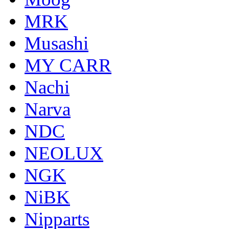
MRK
Musashi
MY CARR
Nachi
Narva
NDC
NEOLUX
NGK
NiBK
Nipparts