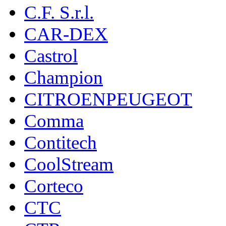
C.F. S.r.l.
CAR-DEX
Castrol
Champion
CITROENPEUGEOT
Comma
Contitech
CoolStream
Corteco
CTC