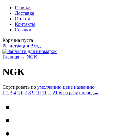
Главная
Доставка
Оплата
Контакты
Ссылки
Корзина пуста
Регистрация
Вход
Главная
→
NGK
NGK
Сортировать по
умолчанию
цене
названию
1
2
3
4
5
6
7
8
9
10
11
...
21
все сразу
вперед→