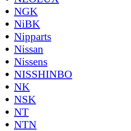
NGK
NiBK
Nipparts
Nissan
Nissens
NISSHINBO
NK
NSK
NT
NTN