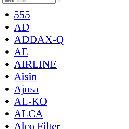
555
AD
ADDAX-Q
AE
AIRLINE
Aisin
Ajusa
AL-KO
ALCA
Alco Filter