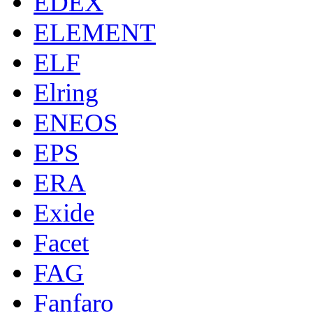
EDEX
ELEMENT
ELF
Elring
ENEOS
EPS
ERA
Exide
Facet
FAG
Fanfaro