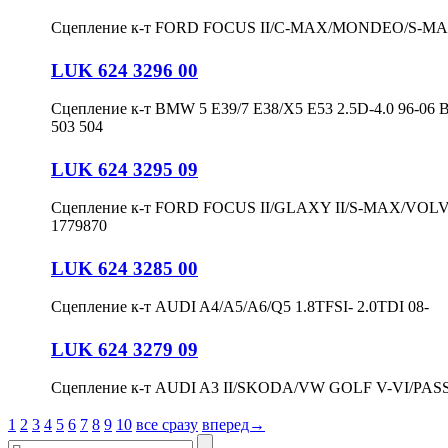
Сцепление к-т FORD FOCUS II/C-MAX/MONDEO/S-MA
LUK 624 3296 00
Сцепление к-т BMW 5 E39/7 E38/X5 E53 2.5D-4.0 96-06 
503 504
LUK 624 3295 09
Сцепление к-т FORD FOCUS II/GLAXY II/S-MAX/VOLVO
1779870
LUK 624 3285 00
Сцепление к-т AUDI A4/A5/A6/Q5 1.8TFSI- 2.0TDI 08-
LUK 624 3279 09
Сцепление к-т AUDI A3 II/SKODA/VW GOLF V-VI/PASSA
1
2
3
4
5
6
7
8
9
10
все сразу
вперед→