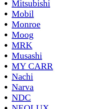
Mitsubishi
Mobil
Monroe
Moog
MRK
Musashi
MY CARR
Nachi
Narva
NDC
NEOLUX