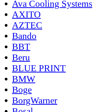
Ava Cooling Systems
AXITO
AZTEC
Bando
BBT
Beru
BLUE PRINT
BMW
Boge
BorgWarner
Bosal