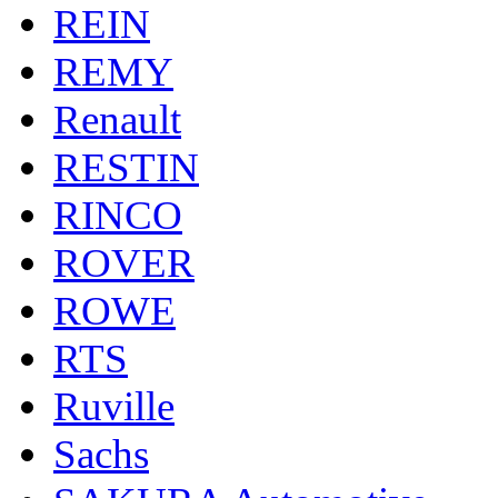
REIN
REMY
Renault
RESTIN
RINCO
ROVER
ROWE
RTS
Ruville
Sachs