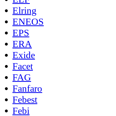
Elring
ENEOS
EPS
ERA
Exide
Facet
FAG
Fanfaro
Febest
Febi