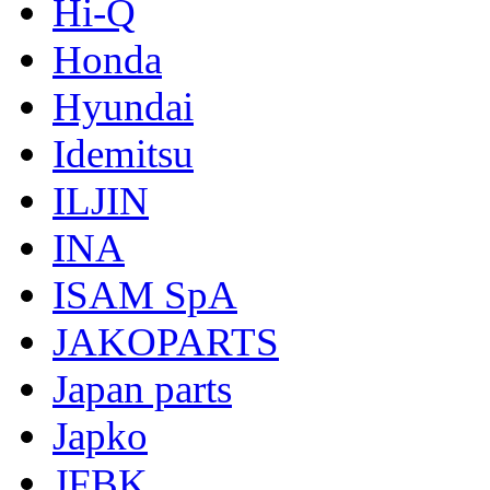
Hi-Q
Honda
Hyundai
Idemitsu
ILJIN
INA
ISAM SpA
JAKOPARTS
Japan parts
Japko
JFBK