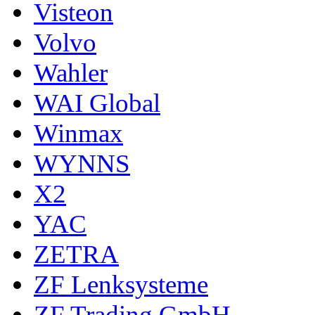
Visteon
Volvo
Wahler
WAI Global
Winmax
WYNNS
X2
YAC
ZETRA
ZF Lenksysteme
ZF Trading GmbH