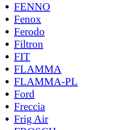
FENNO
Fenox
Ferodo
Filtron
FIT
FLAMMA
FLAMMA-PL
Ford
Freccia
Frig Air