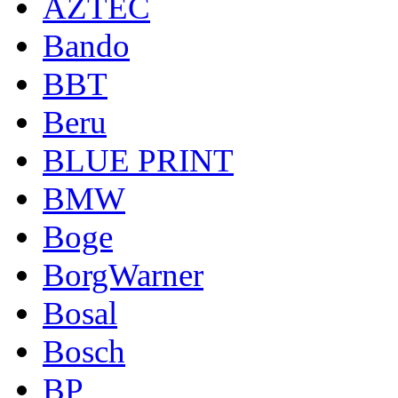
AZTEC
Bando
BBT
Beru
BLUE PRINT
BMW
Boge
BorgWarner
Bosal
Bosch
BP