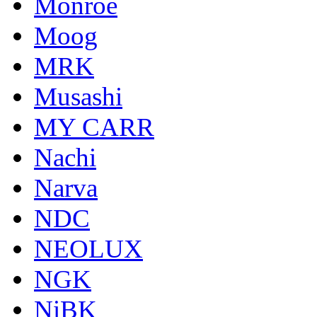
Monroe
Moog
MRK
Musashi
MY CARR
Nachi
Narva
NDC
NEOLUX
NGK
NiBK