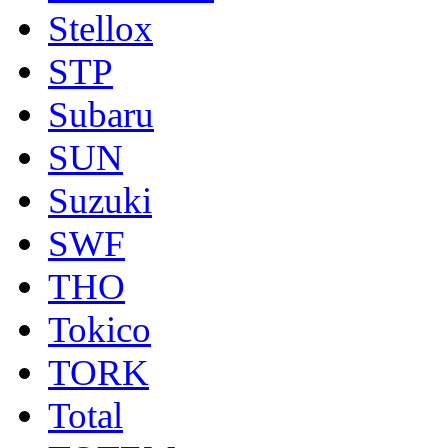
Stellox
STP
Subaru
SUN
Suzuki
SWF
THO
Tokico
TORK
Total