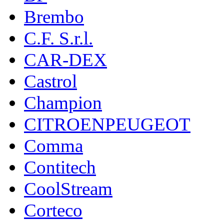
Brembo
C.F. S.r.l.
CAR-DEX
Castrol
Champion
CITROENPEUGEOT
Comma
Contitech
CoolStream
Corteco