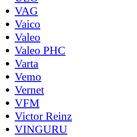
VAG
Vaico
Valeo
Valeo PHC
Varta
Vemo
Vernet
VFM
Victor Reinz
VINGURU