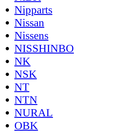
Nipparts
Nissan
Nissens
NISSHINBO
NK
NSK
NT
NTN
NURAL
OBK