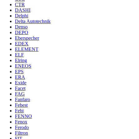
CTR
DASHI
Delphi
Delta Autotechnik
Denso
DEPO
Eberspecher
EDEX
ELEMENT
ELF
Elring
ENEOS
EPS
ERA
Exide
Facet
FAG
Fanfaro
Febest
Febi
FENNO
Fenox
Ferodo
Filtron
FIT