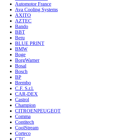
Automotor France
Ava Cooling Systems
AXITO
AZTEC
Bando
BBT
Beru
BLUE PRINT
BMW
Boge
BorgWarner
Bosal
Bosch
BP
Brembo
C.F. S.r.l.
CAR-DEX
Castrol
Champion
CITROENPEUGEOT
Comma
Contitech
CoolStream
Corteco
CTC