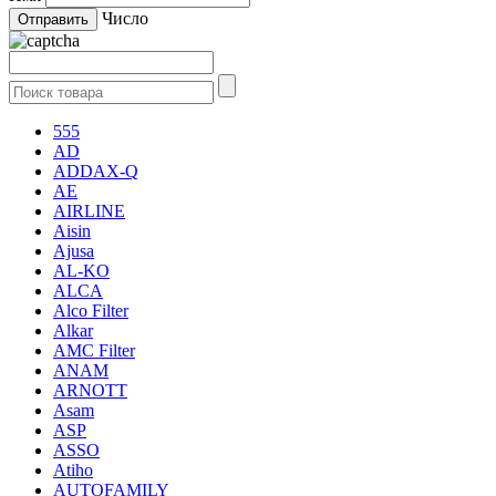
Число
555
AD
ADDAX-Q
AE
AIRLINE
Aisin
Ajusa
AL-KO
ALCA
Alco Filter
Alkar
AMC Filter
ANAM
ARNOTT
Asam
ASP
ASSO
Atiho
AUTOFAMILY