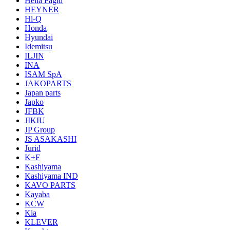
Hella Pagid
HEYNER
Hi-Q
Honda
Hyundai
Idemitsu
ILJIN
INA
ISAM SpA
JAKOPARTS
Japan parts
Japko
JFBK
JIKIU
JP Group
JS ASAKASHI
Jurid
K+F
Kashiyama
Kashiyama IND
KAVO PARTS
Kayaba
KCW
Kia
KLEVER