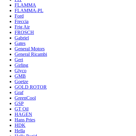
FLAMMA
FLAMMA-PL
Ford
Freccia
Frig Air
FROSCH
Gabriel
Gates
General Motors
General Ricambi
Geri
Girling
Glyco
GMB
Goetze
GOLD ROTOR
Graf
GreenCool
GSP
GT Oil
HAGEN
Hans Pries
HDK
Hella