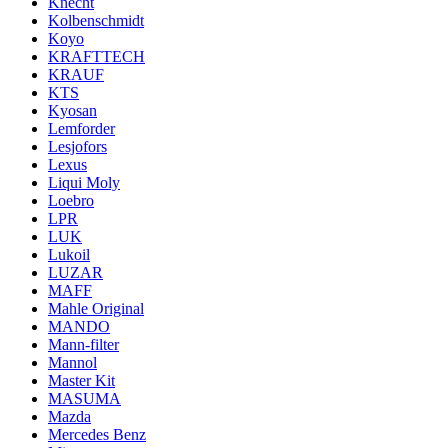
Knecht
Kolbenschmidt
Koyo
KRAFTTECH
KRAUF
KTS
Kyosan
Lemforder
Lesjofors
Lexus
Liqui Moly
Loebro
LPR
LUK
Lukoil
LUZAR
MAFF
Mahle Original
MANDO
Mann-filter
Mannol
Master Kit
MASUMA
Mazda
Mercedes Benz