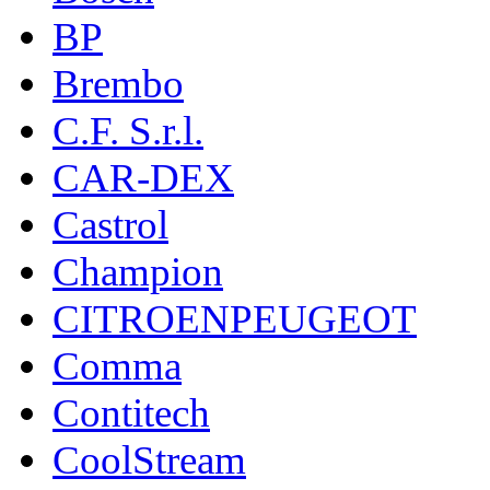
BP
Brembo
C.F. S.r.l.
CAR-DEX
Castrol
Champion
CITROENPEUGEOT
Comma
Contitech
CoolStream