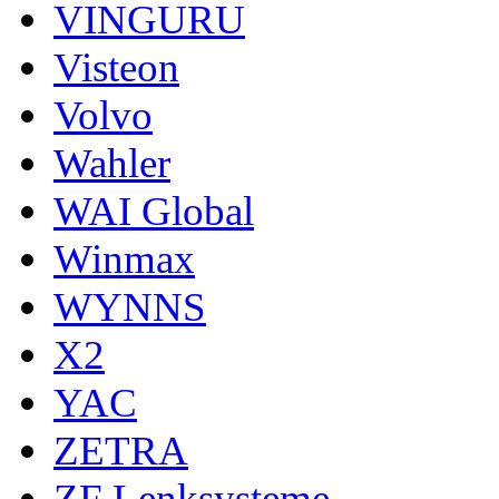
VINGURU
Visteon
Volvo
Wahler
WAI Global
Winmax
WYNNS
X2
YAC
ZETRA
ZF Lenksysteme