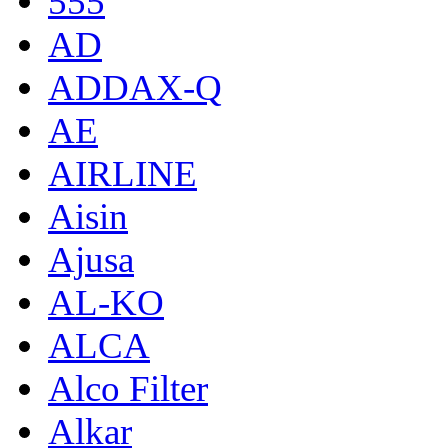
555
AD
ADDAX-Q
AE
AIRLINE
Aisin
Ajusa
AL-KO
ALCA
Alco Filter
Alkar