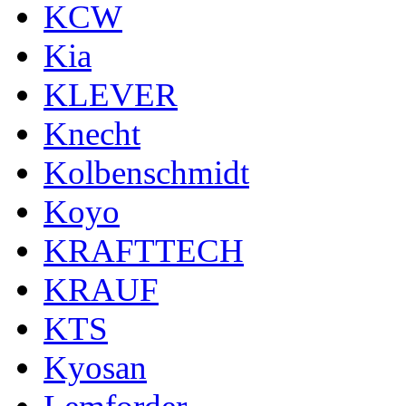
KCW
Kia
KLEVER
Knecht
Kolbenschmidt
Koyo
KRAFTTECH
KRAUF
KTS
Kyosan