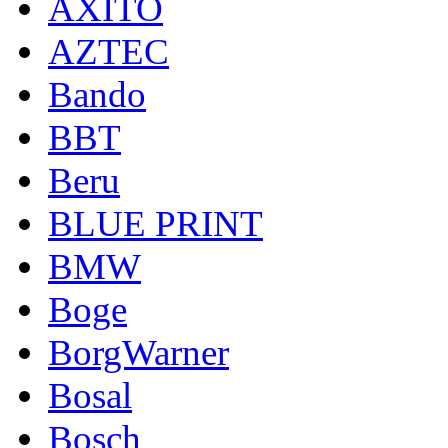
AXITO
AZTEC
Bando
BBT
Beru
BLUE PRINT
BMW
Boge
BorgWarner
Bosal
Bosch