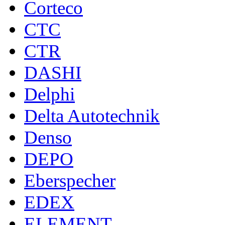
Corteco
CTC
CTR
DASHI
Delphi
Delta Autotechnik
Denso
DEPO
Eberspecher
EDEX
ELEMENT