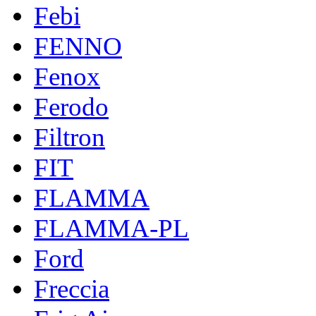
Febi
FENNO
Fenox
Ferodo
Filtron
FIT
FLAMMA
FLAMMA-PL
Ford
Freccia