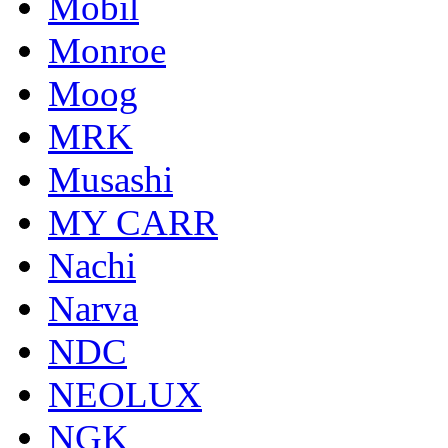
Mobil
Monroe
Moog
MRK
Musashi
MY CARR
Nachi
Narva
NDC
NEOLUX
NGK