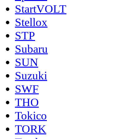
StartVOLT
Stellox
STP
Subaru
SUN
Suzuki
SWF
THO
Tokico
TORK