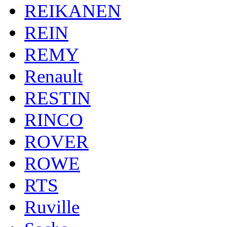
REIKANEN
REIN
REMY
Renault
RESTIN
RINCO
ROVER
ROWE
RTS
Ruville