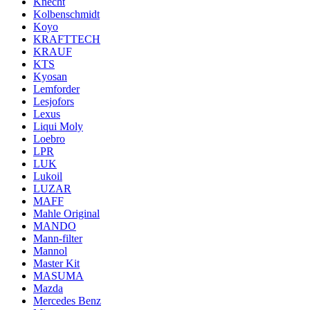
Knecht
Kolbenschmidt
Koyo
KRAFTTECH
KRAUF
KTS
Kyosan
Lemforder
Lesjofors
Lexus
Liqui Moly
Loebro
LPR
LUK
Lukoil
LUZAR
MAFF
Mahle Original
MANDO
Mann-filter
Mannol
Master Kit
MASUMA
Mazda
Mercedes Benz