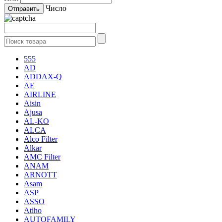
Число
555
AD
ADDAX-Q
AE
AIRLINE
Aisin
Ajusa
AL-KO
ALCA
Alco Filter
Alkar
AMC Filter
ANAM
ARNOTT
Asam
ASP
ASSO
Atiho
AUTOFAMILY