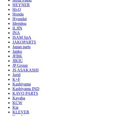
Hella Pagid
HEYNER
Hi-Q
Honda
Hyundai
Idemitsu
ILJIN
INA
ISAM SpA
JAKOPARTS
Japan parts
Japko
JFBK
JIKIU
JP Group
JS ASAKASHI
Jurid
K+F
Kashiyama
Kashiyama IND
KAVO PARTS
Kayaba
KCW
Kia
KLEVER