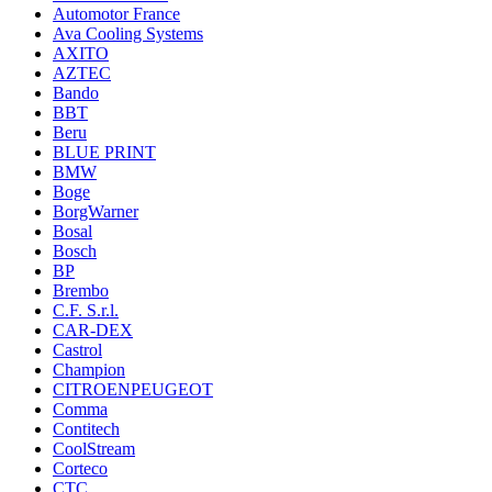
Automotor France
Ava Cooling Systems
AXITO
AZTEC
Bando
BBT
Beru
BLUE PRINT
BMW
Boge
BorgWarner
Bosal
Bosch
BP
Brembo
C.F. S.r.l.
CAR-DEX
Castrol
Champion
CITROENPEUGEOT
Comma
Contitech
CoolStream
Corteco
CTC