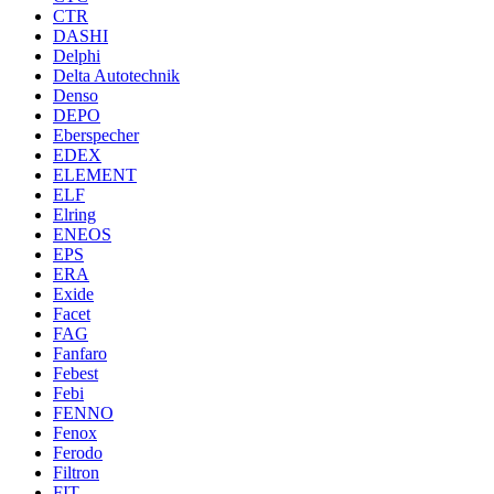
CTR
DASHI
Delphi
Delta Autotechnik
Denso
DEPO
Eberspecher
EDEX
ELEMENT
ELF
Elring
ENEOS
EPS
ERA
Exide
Facet
FAG
Fanfaro
Febest
Febi
FENNO
Fenox
Ferodo
Filtron
FIT