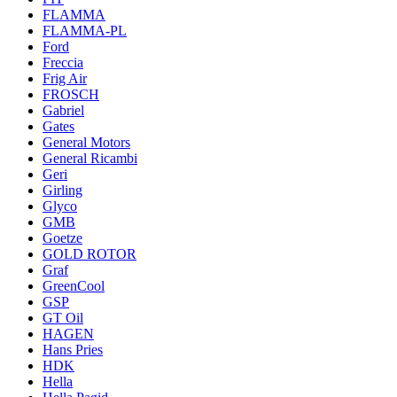
FLAMMA
FLAMMA-PL
Ford
Freccia
Frig Air
FROSCH
Gabriel
Gates
General Motors
General Ricambi
Geri
Girling
Glyco
GMB
Goetze
GOLD ROTOR
Graf
GreenCool
GSP
GT Oil
HAGEN
Hans Pries
HDK
Hella