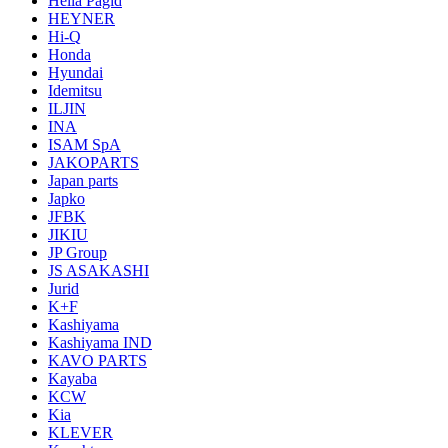
Hella Pagid
HEYNER
Hi-Q
Honda
Hyundai
Idemitsu
ILJIN
INA
ISAM SpA
JAKOPARTS
Japan parts
Japko
JFBK
JIKIU
JP Group
JS ASAKASHI
Jurid
K+F
Kashiyama
Kashiyama IND
KAVO PARTS
Kayaba
KCW
Kia
KLEVER