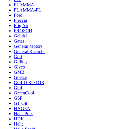
FLAMMA
FLAMMA-PL
Ford
Freccia
Frig Air
FROSCH
Gabriel
Gates
General Motors
General Ricambi
Geri
Girling
Glyco
GMB
Goetze
GOLD ROTOR
Graf
GreenCool
GSP
GT Oil
HAGEN
Hans Pries
HDK
Hella