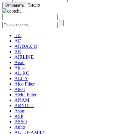
Число
555
AD
ADDAX-Q
AE
AIRLINE
Aisin
Ajusa
AL-KO
ALCA
Alco Filter
Alkar
AMC Filter
ANAM
ARNOTT
Asam
ASP
ASSO
Atiho
AUTOFAMILY