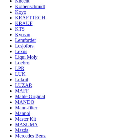
Knecht
Kolbenschmidt
Koyo
KRAFTTECH
KRAUF
KTS
Kyosan
Lemforder
Lesjofors
Lexus
Liqui Moly
Loebro
LPR
LUK
Lukoil
LUZAR
MAFF
Mahle Original
MANDO
Mann-filter
Mannol
Master Kit
MASUMA
Mazda
Mercedes Benz