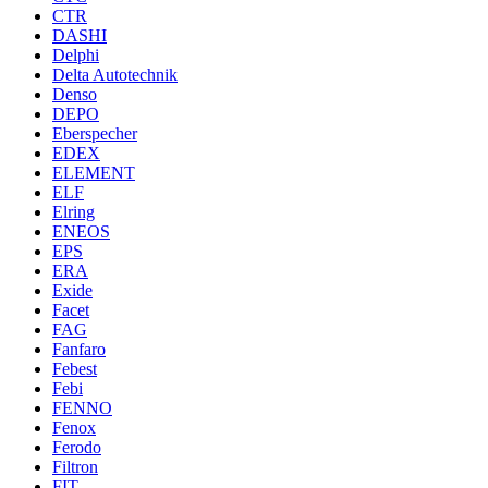
CTR
DASHI
Delphi
Delta Autotechnik
Denso
DEPO
Eberspecher
EDEX
ELEMENT
ELF
Elring
ENEOS
EPS
ERA
Exide
Facet
FAG
Fanfaro
Febest
Febi
FENNO
Fenox
Ferodo
Filtron
FIT