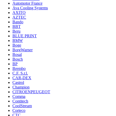
Automotor France
Ava Cooling Systems
AXITO
AZTEC
Bando
BBT
Beru
BLUE PRINT
BMW
Boge
BorgWarner
Bosal
Bosch
BP
Brembo
C.F. S.r.l.
CAR-DEX
Castrol
Champion
CITROENPEUGEOT
Comma
Contitech
CoolStream
Corteco
CTC