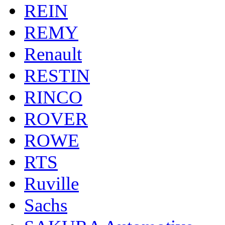
REIN
REMY
Renault
RESTIN
RINCO
ROVER
ROWE
RTS
Ruville
Sachs