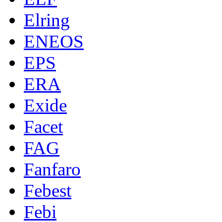
Elring
ENEOS
EPS
ERA
Exide
Facet
FAG
Fanfaro
Febest
Febi