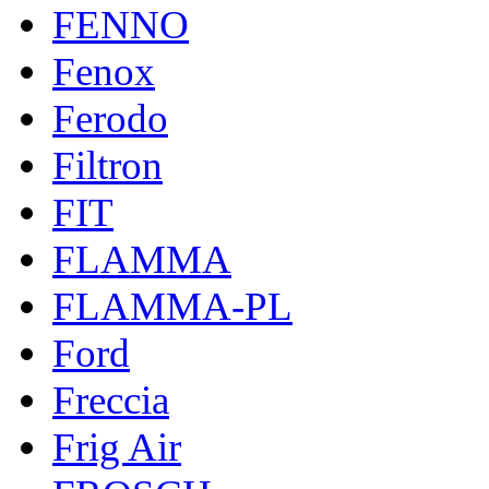
FENNO
Fenox
Ferodo
Filtron
FIT
FLAMMA
FLAMMA-PL
Ford
Freccia
Frig Air