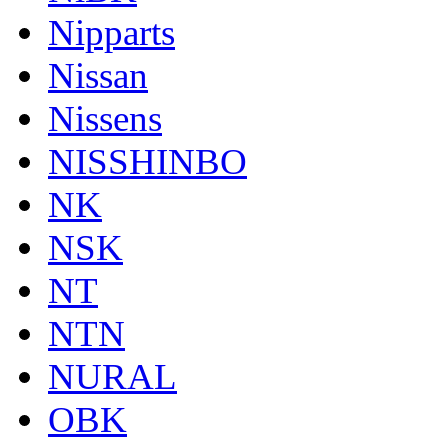
Nipparts
Nissan
Nissens
NISSHINBO
NK
NSK
NT
NTN
NURAL
OBK