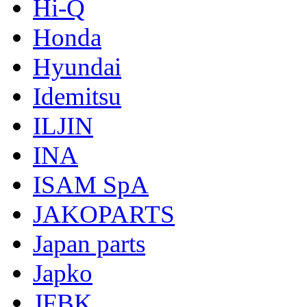
Hi-Q
Honda
Hyundai
Idemitsu
ILJIN
INA
ISAM SpA
JAKOPARTS
Japan parts
Japko
JFBK