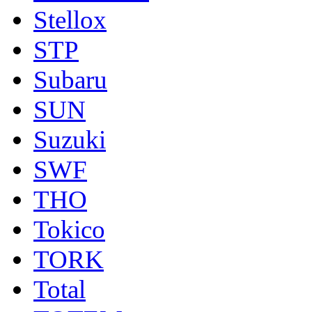
Stellox
STP
Subaru
SUN
Suzuki
SWF
THO
Tokico
TORK
Total