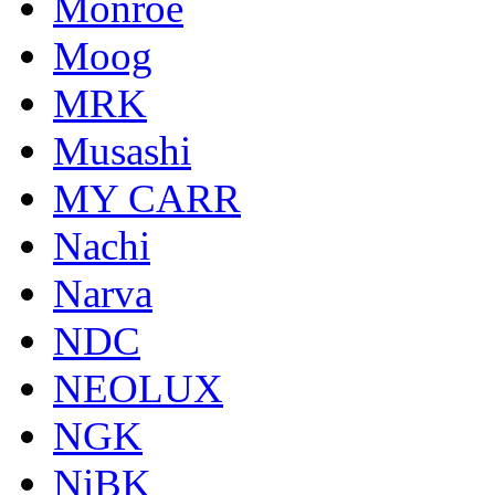
Monroe
Moog
MRK
Musashi
MY CARR
Nachi
Narva
NDC
NEOLUX
NGK
NiBK