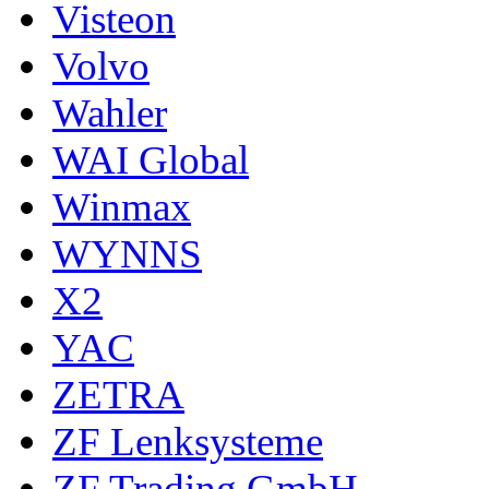
Visteon
Volvo
Wahler
WAI Global
Winmax
WYNNS
X2
YAC
ZETRA
ZF Lenksysteme
ZF Trading GmbH