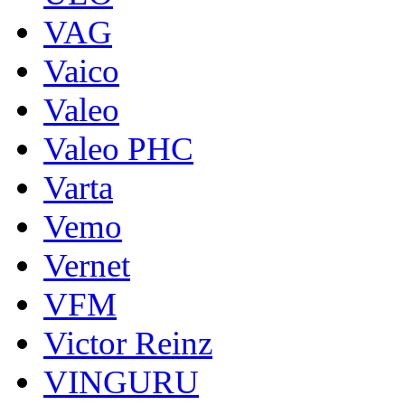
VAG
Vaico
Valeo
Valeo PHC
Varta
Vemo
Vernet
VFM
Victor Reinz
VINGURU