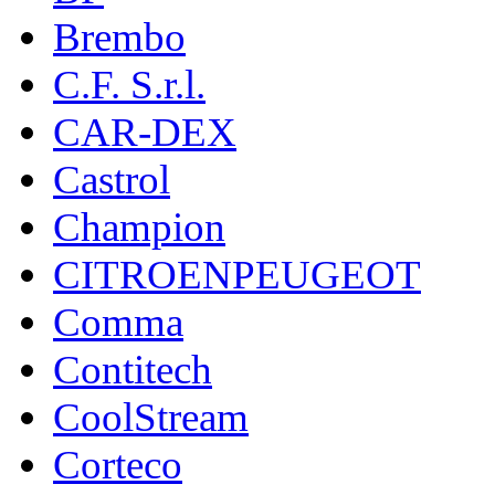
Brembo
C.F. S.r.l.
CAR-DEX
Castrol
Champion
CITROENPEUGEOT
Comma
Contitech
CoolStream
Corteco