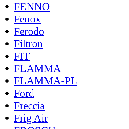
FENNO
Fenox
Ferodo
Filtron
FIT
FLAMMA
FLAMMA-PL
Ford
Freccia
Frig Air