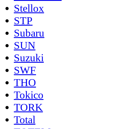
Stellox
STP
Subaru
SUN
Suzuki
SWF
THO
Tokico
TORK
Total