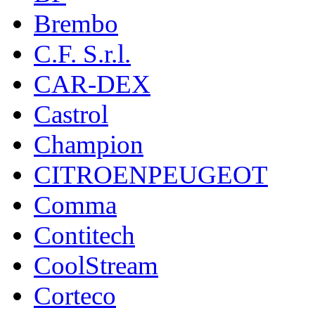
Brembo
C.F. S.r.l.
CAR-DEX
Castrol
Champion
CITROENPEUGEOT
Comma
Contitech
CoolStream
Corteco