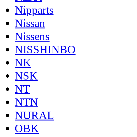
Nipparts
Nissan
Nissens
NISSHINBO
NK
NSK
NT
NTN
NURAL
OBK