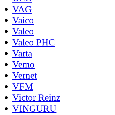
VAG
Vaico
Valeo
Valeo PHC
Varta
Vemo
Vernet
VFM
Victor Reinz
VINGURU