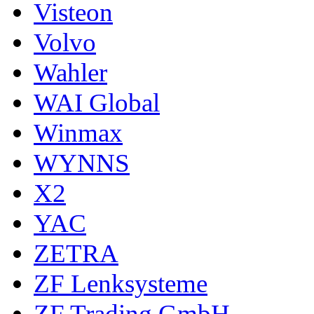
Visteon
Volvo
Wahler
WAI Global
Winmax
WYNNS
X2
YAC
ZETRA
ZF Lenksysteme
ZF Trading GmbH