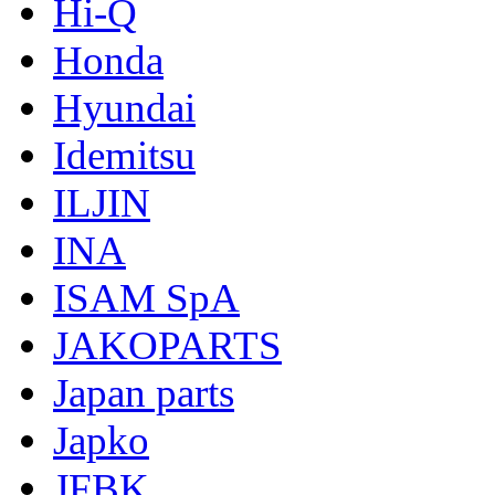
Hi-Q
Honda
Hyundai
Idemitsu
ILJIN
INA
ISAM SpA
JAKOPARTS
Japan parts
Japko
JFBK