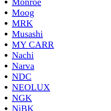
Monroe
Moog
MRK
Musashi
MY CARR
Nachi
Narva
NDC
NEOLUX
NGK
NiBK