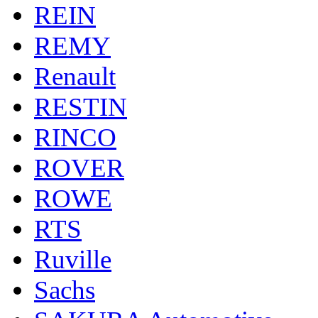
REIN
REMY
Renault
RESTIN
RINCO
ROVER
ROWE
RTS
Ruville
Sachs