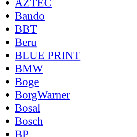
AZTEC
Bando
BBT
Beru
BLUE PRINT
BMW
Boge
BorgWarner
Bosal
Bosch
BP