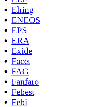
Elring
ENEOS
EPS
ERA
Exide
Facet
FAG
Fanfaro
Febest
Febi