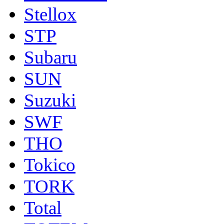
Stellox
STP
Subaru
SUN
Suzuki
SWF
THO
Tokico
TORK
Total