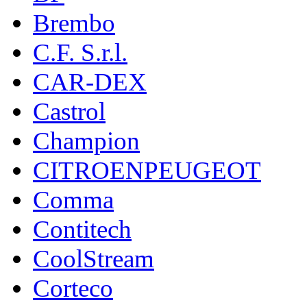
Brembo
C.F. S.r.l.
CAR-DEX
Castrol
Champion
CITROENPEUGEOT
Comma
Contitech
CoolStream
Corteco