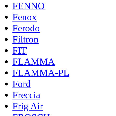
FENNO
Fenox
Ferodo
Filtron
FIT
FLAMMA
FLAMMA-PL
Ford
Freccia
Frig Air