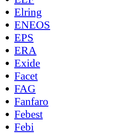
Elring
ENEOS
EPS
ERA
Exide
Facet
FAG
Fanfaro
Febest
Febi