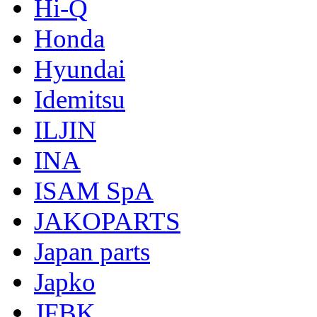
Hi-Q
Honda
Hyundai
Idemitsu
ILJIN
INA
ISAM SpA
JAKOPARTS
Japan parts
Japko
JFBK