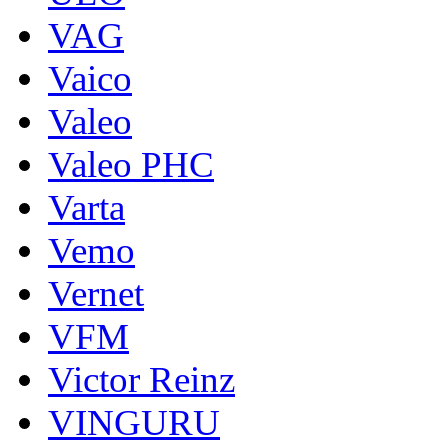
VAG
Vaico
Valeo
Valeo PHC
Varta
Vemo
Vernet
VFM
Victor Reinz
VINGURU