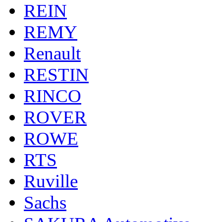
REIN
REMY
Renault
RESTIN
RINCO
ROVER
ROWE
RTS
Ruville
Sachs