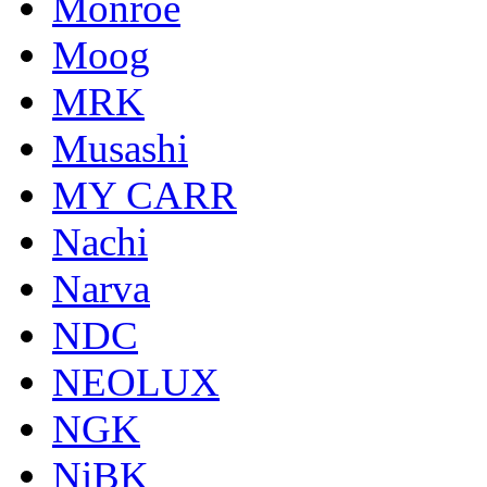
Monroe
Moog
MRK
Musashi
MY CARR
Nachi
Narva
NDC
NEOLUX
NGK
NiBK