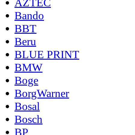
AZTEC
Bando
BBT
Beru
BLUE PRINT
BMW
Boge
BorgWarner
Bosal
Bosch
BP