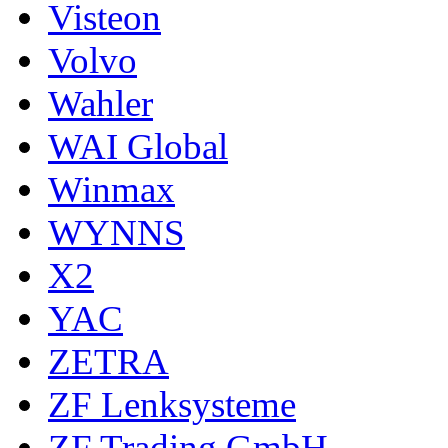
Visteon
Volvo
Wahler
WAI Global
Winmax
WYNNS
X2
YAC
ZETRA
ZF Lenksysteme
ZF Trading GmbH