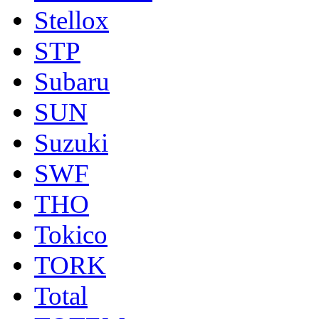
Stellox
STP
Subaru
SUN
Suzuki
SWF
THO
Tokico
TORK
Total