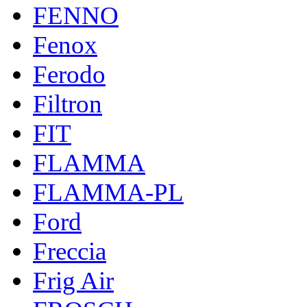
FENNO
Fenox
Ferodo
Filtron
FIT
FLAMMA
FLAMMA-PL
Ford
Freccia
Frig Air