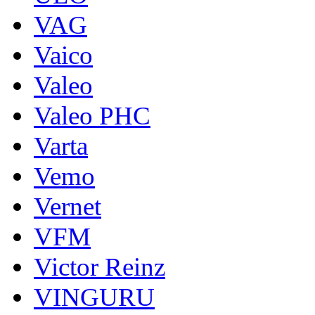
VAG
Vaico
Valeo
Valeo PHC
Varta
Vemo
Vernet
VFM
Victor Reinz
VINGURU