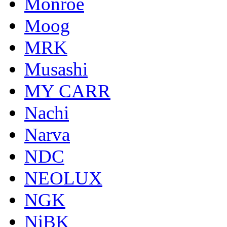
Monroe
Moog
MRK
Musashi
MY CARR
Nachi
Narva
NDC
NEOLUX
NGK
NiBK