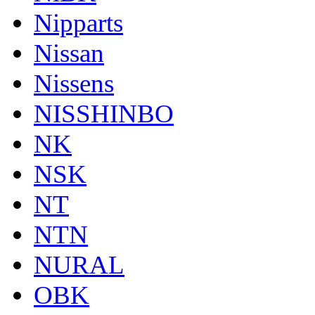
Nipparts
Nissan
Nissens
NISSHINBO
NK
NSK
NT
NTN
NURAL
OBK