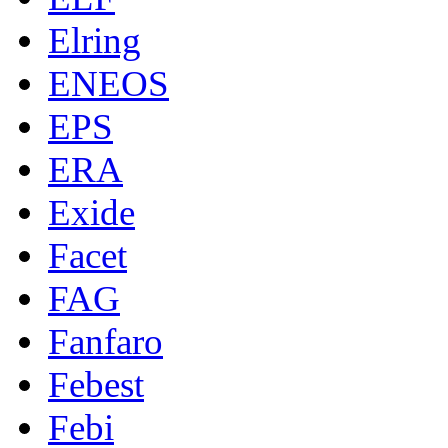
Elring
ENEOS
EPS
ERA
Exide
Facet
FAG
Fanfaro
Febest
Febi