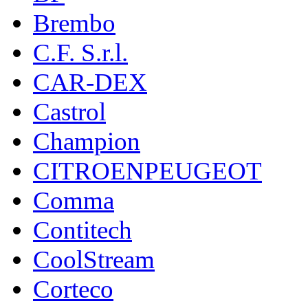
Brembo
C.F. S.r.l.
CAR-DEX
Castrol
Champion
CITROENPEUGEOT
Comma
Contitech
CoolStream
Corteco