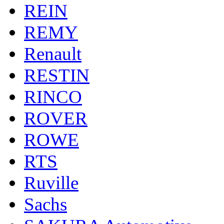
REIN
REMY
Renault
RESTIN
RINCO
ROVER
ROWE
RTS
Ruville
Sachs