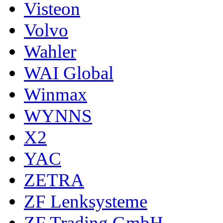
Visteon
Volvo
Wahler
WAI Global
Winmax
WYNNS
X2
YAC
ZETRA
ZF Lenksysteme
ZF Trading GmbH