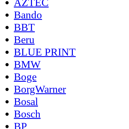
AZTEC
Bando
BBT
Beru
BLUE PRINT
BMW
Boge
BorgWarner
Bosal
Bosch
BP