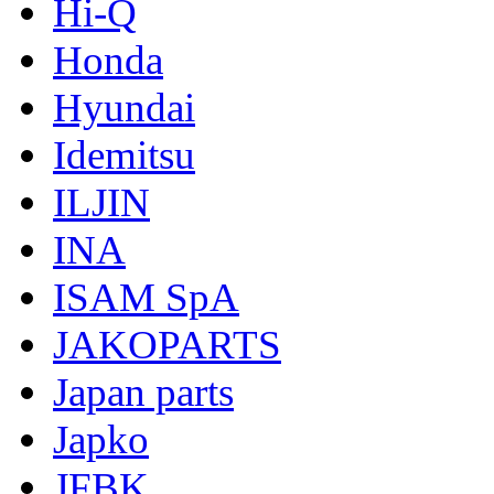
Hi-Q
Honda
Hyundai
Idemitsu
ILJIN
INA
ISAM SpA
JAKOPARTS
Japan parts
Japko
JFBK