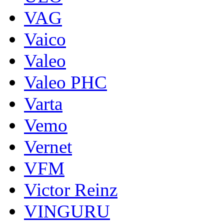
VAG
Vaico
Valeo
Valeo PHC
Varta
Vemo
Vernet
VFM
Victor Reinz
VINGURU