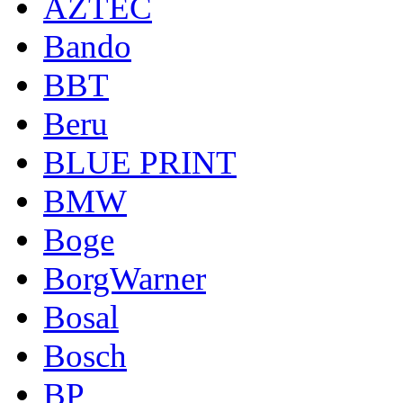
AZTEC
Bando
BBT
Beru
BLUE PRINT
BMW
Boge
BorgWarner
Bosal
Bosch
BP