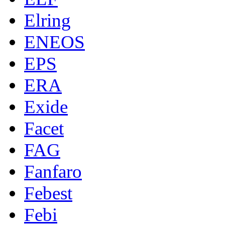
Elring
ENEOS
EPS
ERA
Exide
Facet
FAG
Fanfaro
Febest
Febi