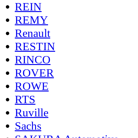
REIN
REMY
Renault
RESTIN
RINCO
ROVER
ROWE
RTS
Ruville
Sachs