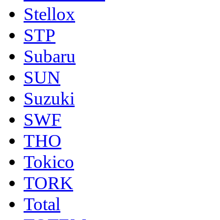
Stellox
STP
Subaru
SUN
Suzuki
SWF
THO
Tokico
TORK
Total