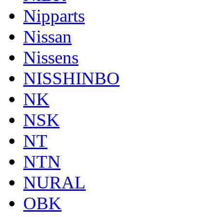
Nipparts
Nissan
Nissens
NISSHINBO
NK
NSK
NT
NTN
NURAL
OBK