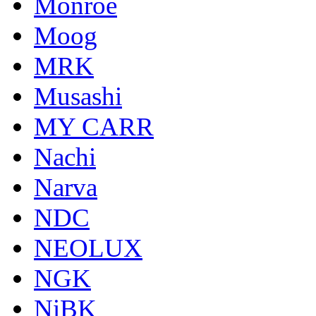
Monroe
Moog
MRK
Musashi
MY CARR
Nachi
Narva
NDC
NEOLUX
NGK
NiBK