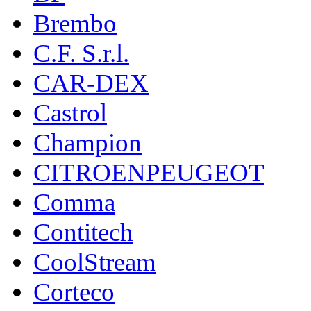
Brembo
C.F. S.r.l.
CAR-DEX
Castrol
Champion
CITROENPEUGEOT
Comma
Contitech
CoolStream
Corteco