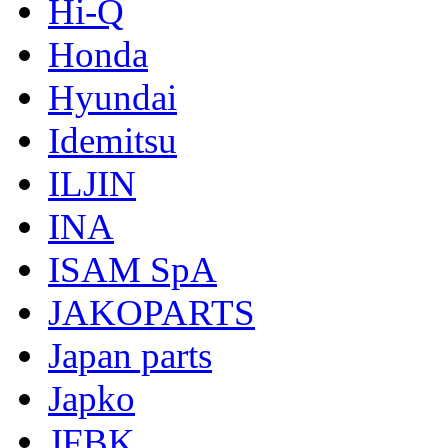
Hi-Q
Honda
Hyundai
Idemitsu
ILJIN
INA
ISAM SpA
JAKOPARTS
Japan parts
Japko
JFBK