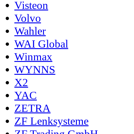
Visteon
Volvo
Wahler
WAI Global
Winmax
WYNNS
X2
YAC
ZETRA
ZF Lenksysteme
ZF Trading GmbH