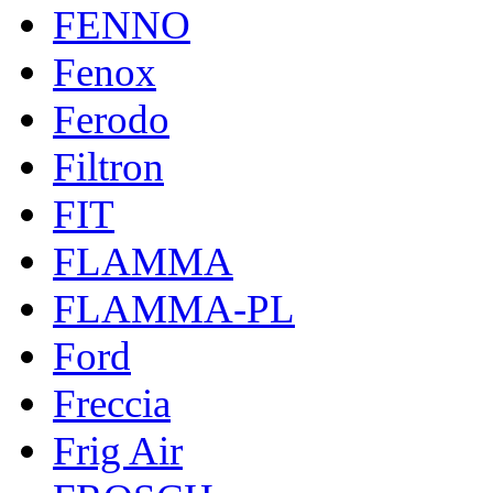
FENNO
Fenox
Ferodo
Filtron
FIT
FLAMMA
FLAMMA-PL
Ford
Freccia
Frig Air