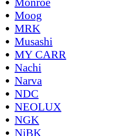
Monroe
Moog
MRK
Musashi
MY CARR
Nachi
Narva
NDC
NEOLUX
NGK
NiBK