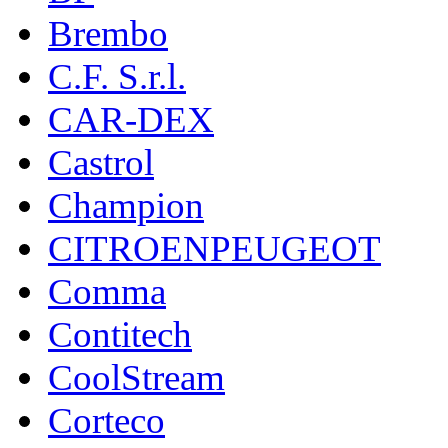
Brembo
C.F. S.r.l.
CAR-DEX
Castrol
Champion
CITROENPEUGEOT
Comma
Contitech
CoolStream
Corteco