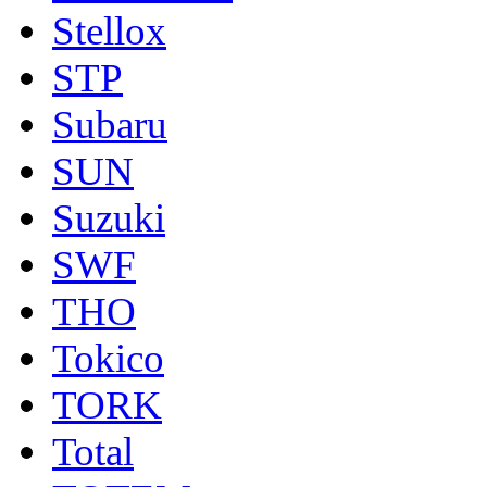
Stellox
STP
Subaru
SUN
Suzuki
SWF
THO
Tokico
TORK
Total