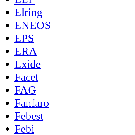
Elring
ENEOS
EPS
ERA
Exide
Facet
FAG
Fanfaro
Febest
Febi