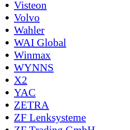
Visteon
Volvo
Wahler
WAI Global
Winmax
WYNNS
X2
YAC
ZETRA
ZF Lenksysteme
ZF Trading GmbH