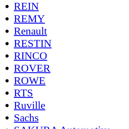
REIN
REMY
Renault
RESTIN
RINCO
ROVER
ROWE
RTS
Ruville
Sachs