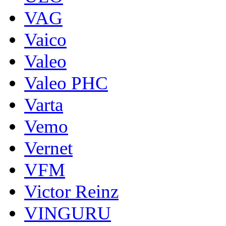
VAG
Vaico
Valeo
Valeo PHC
Varta
Vemo
Vernet
VFM
Victor Reinz
VINGURU