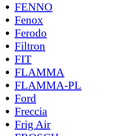
FENNO
Fenox
Ferodo
Filtron
FIT
FLAMMA
FLAMMA-PL
Ford
Freccia
Frig Air