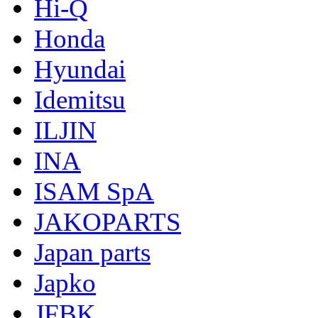
Hi-Q
Honda
Hyundai
Idemitsu
ILJIN
INA
ISAM SpA
JAKOPARTS
Japan parts
Japko
JFBK