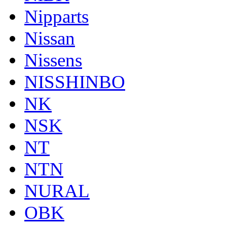
Nipparts
Nissan
Nissens
NISSHINBO
NK
NSK
NT
NTN
NURAL
OBK