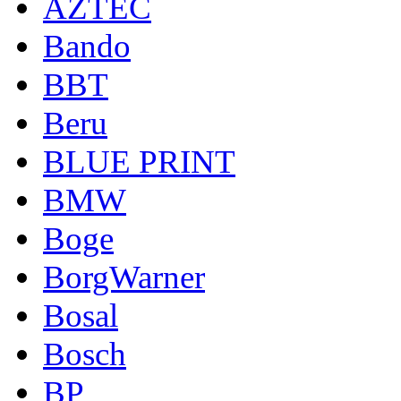
AZTEC
Bando
BBT
Beru
BLUE PRINT
BMW
Boge
BorgWarner
Bosal
Bosch
BP