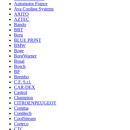
Automotor France
Ava Cooling Systems
AXITO
AZTEC
Bando
BBT
Beru
BLUE PRINT
BMW
Boge
BorgWarner
Bosal
Bosch
BP
Brembo
C.F. S.r.l.
CAR-DEX
Castrol
Champion
CITROENPEUGEOT
Comma
Contitech
CoolStream
Corteco
CTC