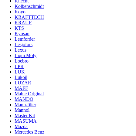
Knecht
Kolbenschmidt
Koyo
KRAFTTECH
KRAUF
KTS
Kyosan
Lemforder
Lesjofors
Lexus
Liqui Moly
Loebro
LPR
LUK
Lukoil
LUZAR
MAFF
Mahle Original
MANDO
Mann-filter
Mannol
Master Kit
MASUMA
Mazda
Mercedes Benz