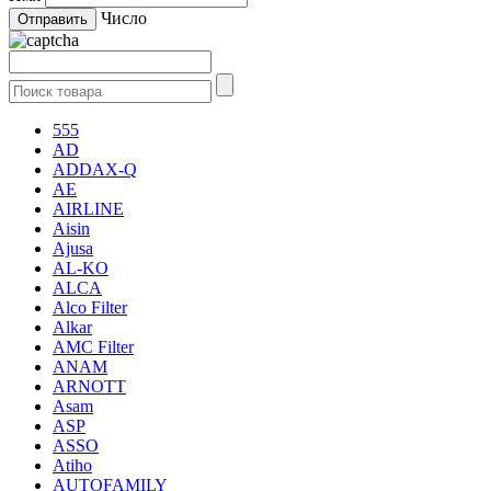
Число
555
AD
ADDAX-Q
AE
AIRLINE
Aisin
Ajusa
AL-KO
ALCA
Alco Filter
Alkar
AMC Filter
ANAM
ARNOTT
Asam
ASP
ASSO
Atiho
AUTOFAMILY