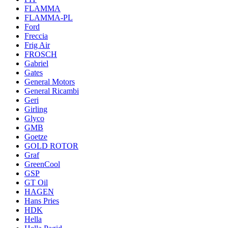
FLAMMA
FLAMMA-PL
Ford
Freccia
Frig Air
FROSCH
Gabriel
Gates
General Motors
General Ricambi
Geri
Girling
Glyco
GMB
Goetze
GOLD ROTOR
Graf
GreenCool
GSP
GT Oil
HAGEN
Hans Pries
HDK
Hella