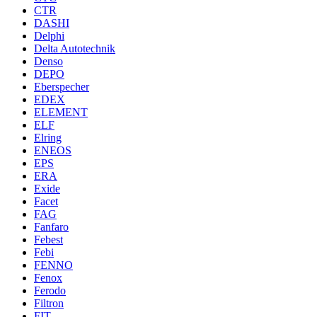
CTR
DASHI
Delphi
Delta Autotechnik
Denso
DEPO
Eberspecher
EDEX
ELEMENT
ELF
Elring
ENEOS
EPS
ERA
Exide
Facet
FAG
Fanfaro
Febest
Febi
FENNO
Fenox
Ferodo
Filtron
FIT