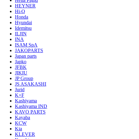
Hella Pagid
HEYNER
Hi-Q
Honda
Hyundai
Idemitsu
ILJIN
INA
ISAM SpA
JAKOPARTS
Japan parts
Japko
JFBK
JIKIU
JP Group
JS ASAKASHI
Jurid
K+F
Kashiyama
Kashiyama IND
KAVO PARTS
Kayaba
KCW
Kia
KLEVER