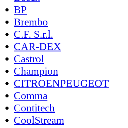
BP
Brembo
C.F. S.r.l.
CAR-DEX
Castrol
Champion
CITROENPEUGEOT
Comma
Contitech
CoolStream