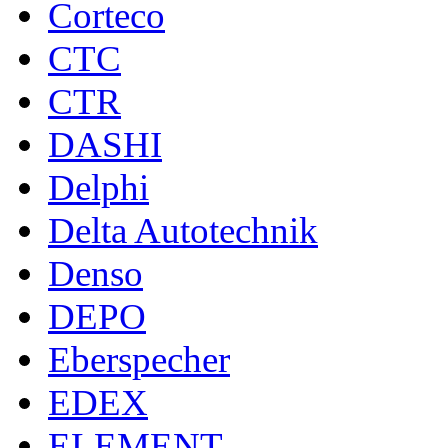
Corteco
CTC
CTR
DASHI
Delphi
Delta Autotechnik
Denso
DEPO
Eberspecher
EDEX
ELEMENT