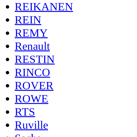
REIKANEN
REIN
REMY
Renault
RESTIN
RINCO
ROVER
ROWE
RTS
Ruville