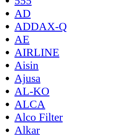
555
AD
ADDAX-Q
AE
AIRLINE
Aisin
Ajusa
AL-KO
ALCA
Alco Filter
Alkar