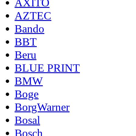
AXITO
AZTEC
Bando
BBT
Beru
BLUE PRINT
BMW
Boge
BorgWarner
Bosal
Bosch