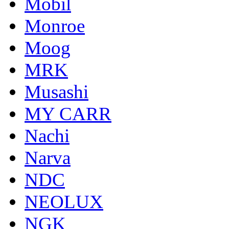
Mobil
Monroe
Moog
MRK
Musashi
MY CARR
Nachi
Narva
NDC
NEOLUX
NGK