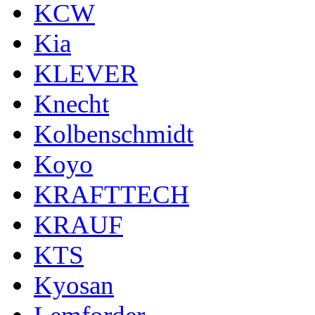
KCW
Kia
KLEVER
Knecht
Kolbenschmidt
Koyo
KRAFTTECH
KRAUF
KTS
Kyosan