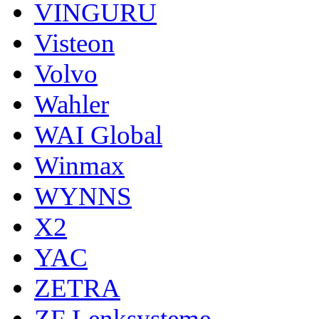
VINGURU
Visteon
Volvo
Wahler
WAI Global
Winmax
WYNNS
X2
YAC
ZETRA
ZF Lenksysteme