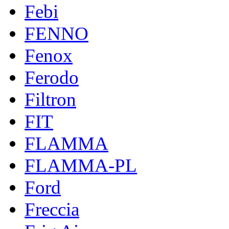
Febi
FENNO
Fenox
Ferodo
Filtron
FIT
FLAMMA
FLAMMA-PL
Ford
Freccia