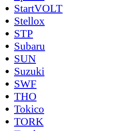
StartVOLT
Stellox
STP
Subaru
SUN
Suzuki
SWF
THO
Tokico
TORK