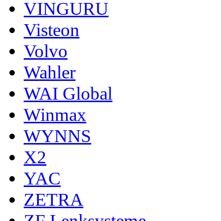
VINGURU
Visteon
Volvo
Wahler
WAI Global
Winmax
WYNNS
X2
YAC
ZETRA
ZF Lenksysteme