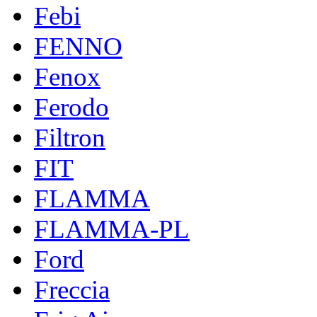
Febi
FENNO
Fenox
Ferodo
Filtron
FIT
FLAMMA
FLAMMA-PL
Ford
Freccia