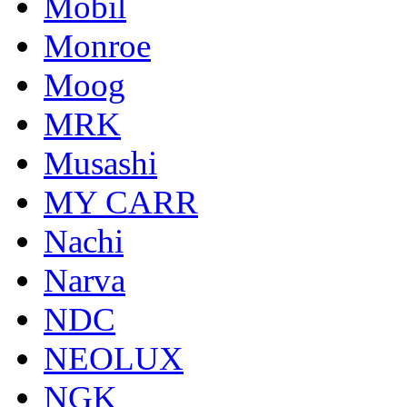
Mobil
Monroe
Moog
MRK
Musashi
MY CARR
Nachi
Narva
NDC
NEOLUX
NGK