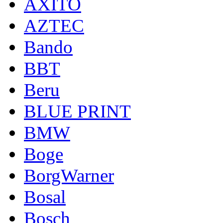
AXITO
AZTEC
Bando
BBT
Beru
BLUE PRINT
BMW
Boge
BorgWarner
Bosal
Bosch