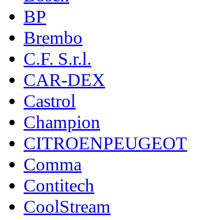
BP
Brembo
C.F. S.r.l.
CAR-DEX
Castrol
Champion
CITROENPEUGEOT
Comma
Contitech
CoolStream