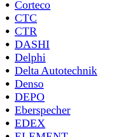
Corteco
CTC
CTR
DASHI
Delphi
Delta Autotechnik
Denso
DEPO
Eberspecher
EDEX
ELEMENT