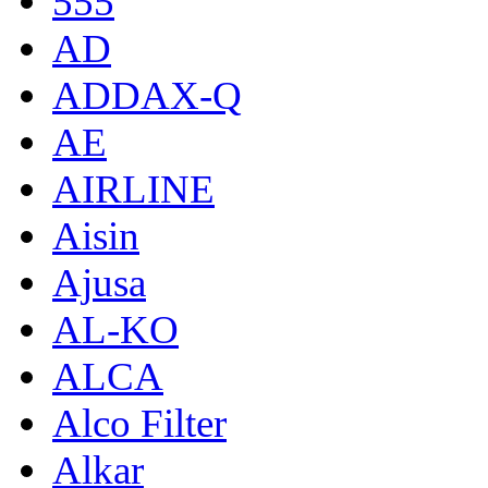
555
AD
ADDAX-Q
AE
AIRLINE
Aisin
Ajusa
AL-KO
ALCA
Alco Filter
Alkar