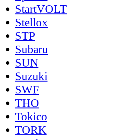
StartVOLT
Stellox
STP
Subaru
SUN
Suzuki
SWF
THO
Tokico
TORK