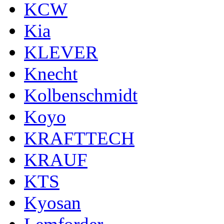
KCW
Kia
KLEVER
Knecht
Kolbenschmidt
Koyo
KRAFTTECH
KRAUF
KTS
Kyosan