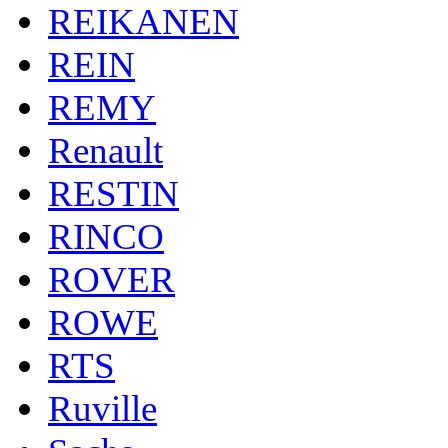
REIKANEN
REIN
REMY
Renault
RESTIN
RINCO
ROVER
ROWE
RTS
Ruville