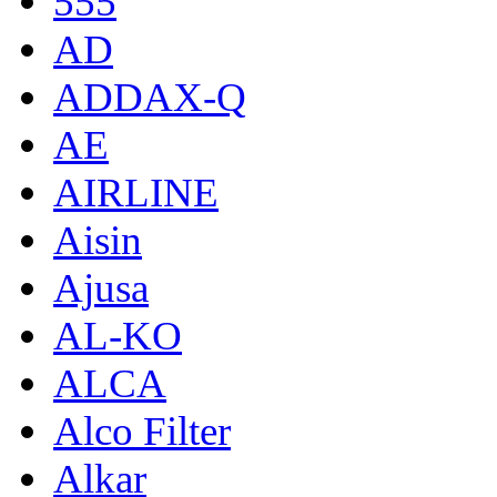
555
AD
ADDAX-Q
AE
AIRLINE
Aisin
Ajusa
AL-KO
ALCA
Alco Filter
Alkar