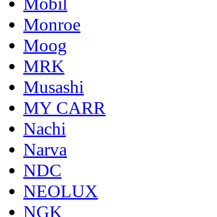
Mobil
Monroe
Moog
MRK
Musashi
MY CARR
Nachi
Narva
NDC
NEOLUX
NGK