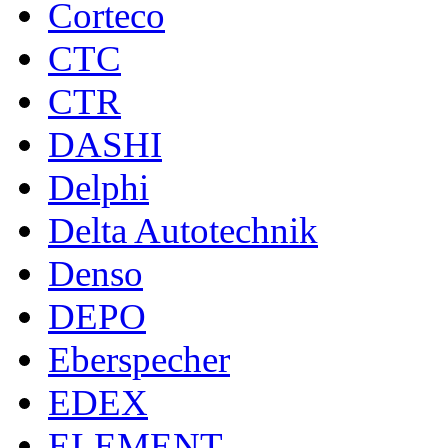
Corteco
CTC
CTR
DASHI
Delphi
Delta Autotechnik
Denso
DEPO
Eberspecher
EDEX
ELEMENT