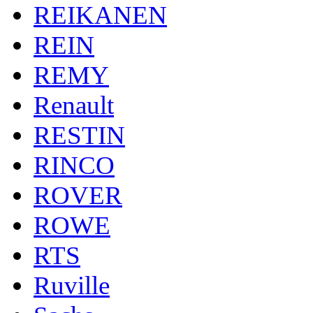
REIKANEN
REIN
REMY
Renault
RESTIN
RINCO
ROVER
ROWE
RTS
Ruville