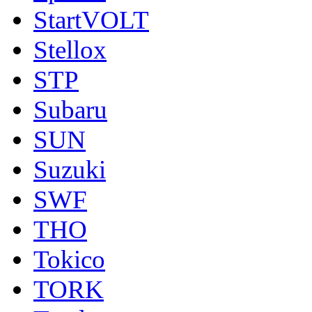
StartVOLT
Stellox
STP
Subaru
SUN
Suzuki
SWF
THO
Tokico
TORK