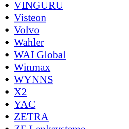
VINGURU
Visteon
Volvo
Wahler
WAI Global
Winmax
WYNNS
X2
YAC
ZETRA
ZF Lenksysteme