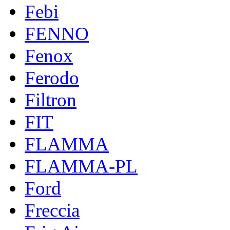
Febi
FENNO
Fenox
Ferodo
Filtron
FIT
FLAMMA
FLAMMA-PL
Ford
Freccia