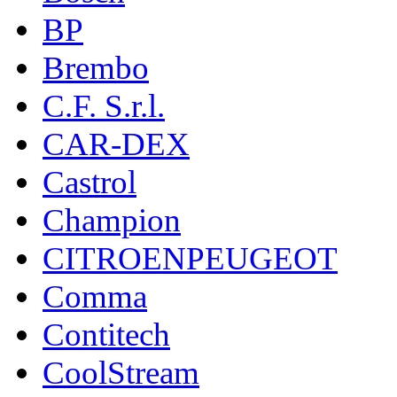
BP
Brembo
C.F. S.r.l.
CAR-DEX
Castrol
Champion
CITROENPEUGEOT
Comma
Contitech
CoolStream