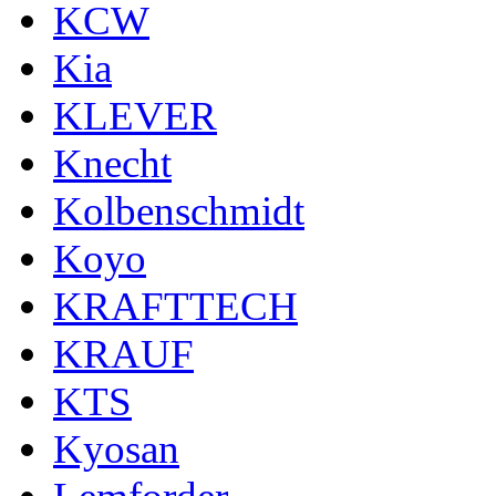
KCW
Kia
KLEVER
Knecht
Kolbenschmidt
Koyo
KRAFTTECH
KRAUF
KTS
Kyosan