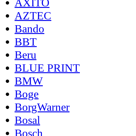
AXITO
AZTEC
Bando
BBT
Beru
BLUE PRINT
BMW
Boge
BorgWarner
Bosal
Bosch