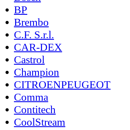
BP
Brembo
C.F. S.r.l.
CAR-DEX
Castrol
Champion
CITROENPEUGEOT
Comma
Contitech
CoolStream