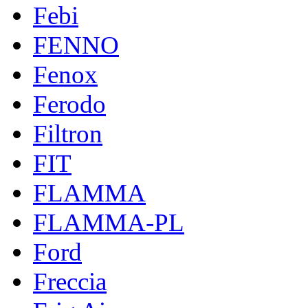
Febi
FENNO
Fenox
Ferodo
Filtron
FIT
FLAMMA
FLAMMA-PL
Ford
Freccia