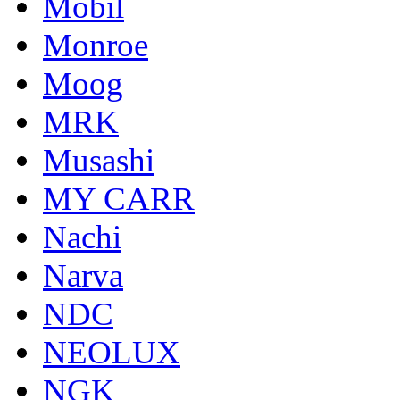
Mobil
Monroe
Moog
MRK
Musashi
MY CARR
Nachi
Narva
NDC
NEOLUX
NGK