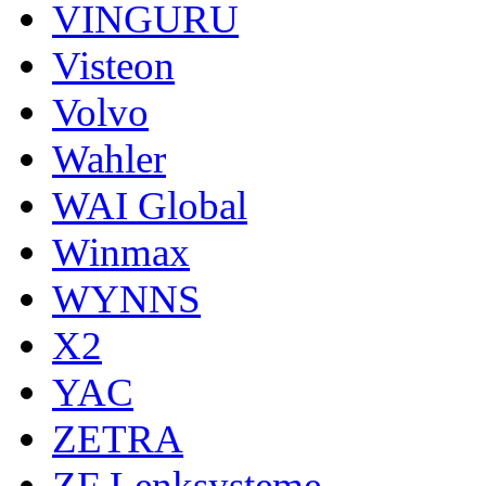
VINGURU
Visteon
Volvo
Wahler
WAI Global
Winmax
WYNNS
X2
YAC
ZETRA
ZF Lenksysteme