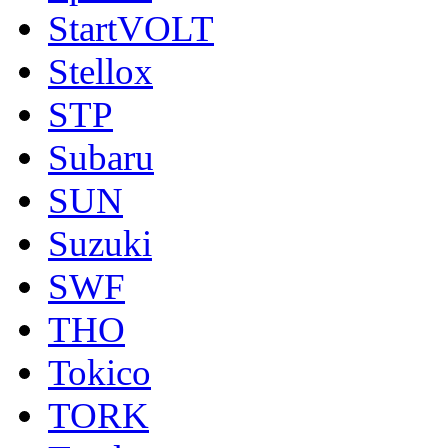
StartVOLT
Stellox
STP
Subaru
SUN
Suzuki
SWF
THO
Tokico
TORK