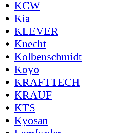
KCW
Kia
KLEVER
Knecht
Kolbenschmidt
Koyo
KRAFTTECH
KRAUF
KTS
Kyosan