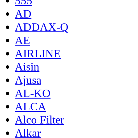
555
AD
ADDAX-Q
AE
AIRLINE
Aisin
Ajusa
AL-KO
ALCA
Alco Filter
Alkar