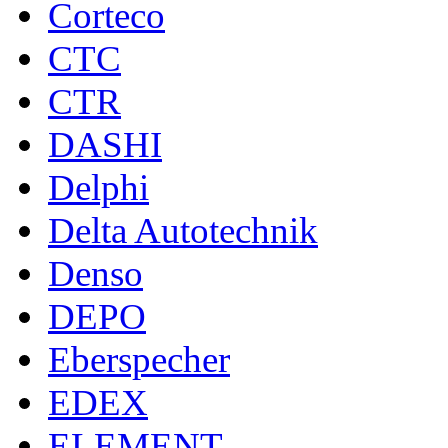
Corteco
CTC
CTR
DASHI
Delphi
Delta Autotechnik
Denso
DEPO
Eberspecher
EDEX
ELEMENT