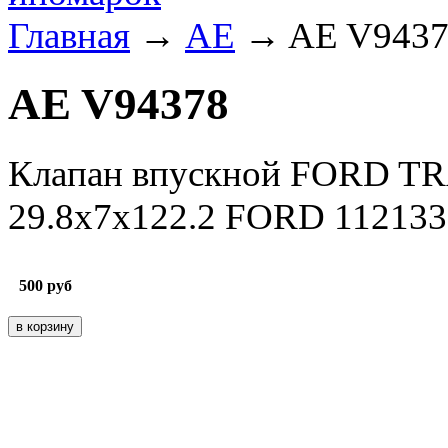
Главная
→
AE
→ AE V9437
AE V94378
Клапан впускной FORD T
29.8x7х122.2 FORD 11213
500
руб