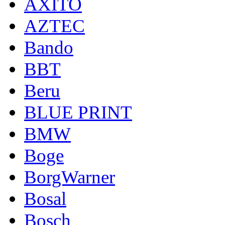
AXITO
AZTEC
Bando
BBT
Beru
BLUE PRINT
BMW
Boge
BorgWarner
Bosal
Bosch