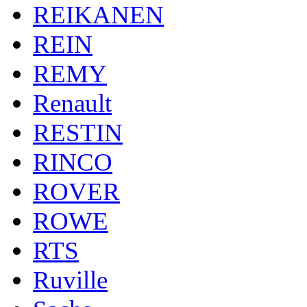
REIKANEN
REIN
REMY
Renault
RESTIN
RINCO
ROVER
ROWE
RTS
Ruville