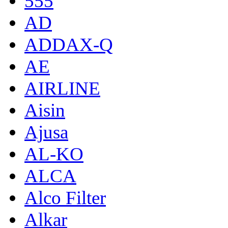
555
AD
ADDAX-Q
AE
AIRLINE
Aisin
Ajusa
AL-KO
ALCA
Alco Filter
Alkar