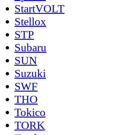
StartVOLT
Stellox
STP
Subaru
SUN
Suzuki
SWF
THO
Tokico
TORK