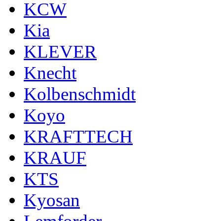
KCW
Kia
KLEVER
Knecht
Kolbenschmidt
Koyo
KRAFTTECH
KRAUF
KTS
Kyosan