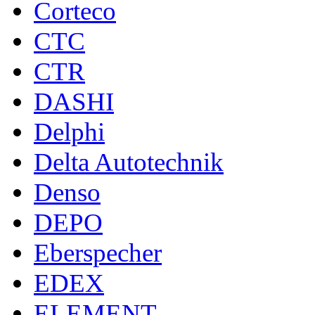
Corteco
CTC
CTR
DASHI
Delphi
Delta Autotechnik
Denso
DEPO
Eberspecher
EDEX
ELEMENT