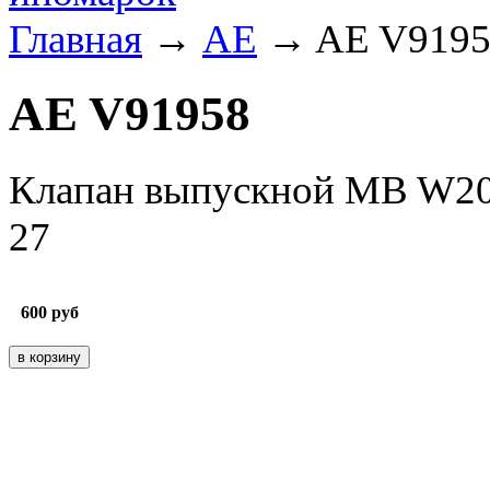
Главная
→
AE
→ AE V9195
AE V91958
Клапан выпускной MB W201
27
600
руб