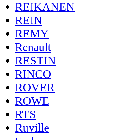
REIKANEN
REIN
REMY
Renault
RESTIN
RINCO
ROVER
ROWE
RTS
Ruville