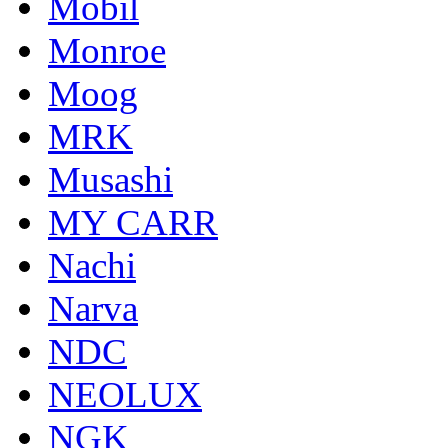
Mobil
Monroe
Moog
MRK
Musashi
MY CARR
Nachi
Narva
NDC
NEOLUX
NGK