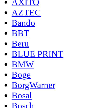
AXITO
AZTEC
Bando
BBT
Beru
BLUE PRINT
BMW
Boge
BorgWarner
Bosal
Bosch