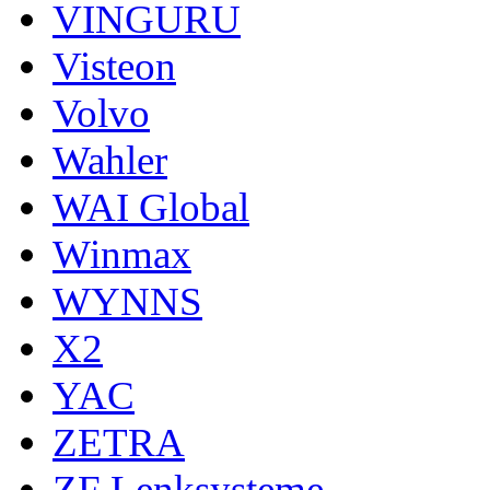
VINGURU
Visteon
Volvo
Wahler
WAI Global
Winmax
WYNNS
X2
YAC
ZETRA
ZF Lenksysteme