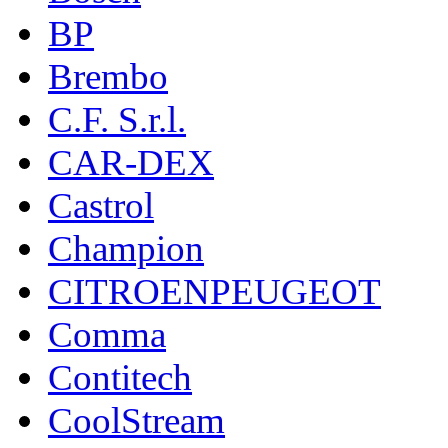
BP
Brembo
C.F. S.r.l.
CAR-DEX
Castrol
Champion
CITROENPEUGEOT
Comma
Contitech
CoolStream