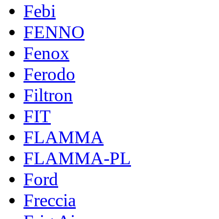
Febi
FENNO
Fenox
Ferodo
Filtron
FIT
FLAMMA
FLAMMA-PL
Ford
Freccia