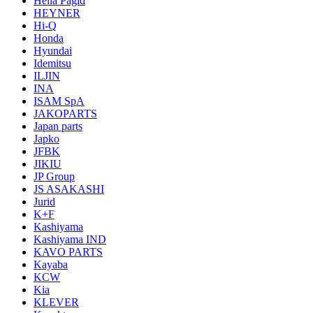
Hella Pagid
HEYNER
Hi-Q
Honda
Hyundai
Idemitsu
ILJIN
INA
ISAM SpA
JAKOPARTS
Japan parts
Japko
JFBK
JIKIU
JP Group
JS ASAKASHI
Jurid
K+F
Kashiyama
Kashiyama IND
KAVO PARTS
Kayaba
KCW
Kia
KLEVER