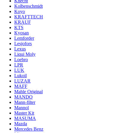
Knecht
Kolbenschmidt
Koyo
KRAFTTECH
KRAUF
KTS
Kyosan
Lemforder
Lesjofors
Lexus
Liqui Moly
Loebro
LPR
LUK
Lukoil
LUZAR
MAFF
Mahle Original
MANDO
Mann-filter
Mannol
Master Kit
MASUMA
Mazda
Mercedes Benz