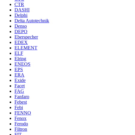
CTR
DASHI
Delphi
Delta Autotechnik
Denso
DEPO
Eberspecher
EDEX
ELEMENT
ELF
Elring
ENEOS
EPS
ERA
Exide
Facet
FAG
Fanfaro
Febest
Febi
FENNO
Fenox
Ferodo
Filtron
FIT