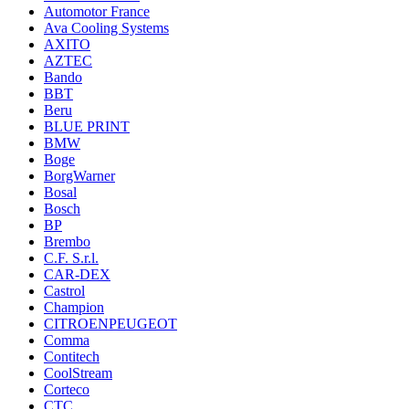
Automotor France
Ava Cooling Systems
AXITO
AZTEC
Bando
BBT
Beru
BLUE PRINT
BMW
Boge
BorgWarner
Bosal
Bosch
BP
Brembo
C.F. S.r.l.
CAR-DEX
Castrol
Champion
CITROENPEUGEOT
Comma
Contitech
CoolStream
Corteco
CTC