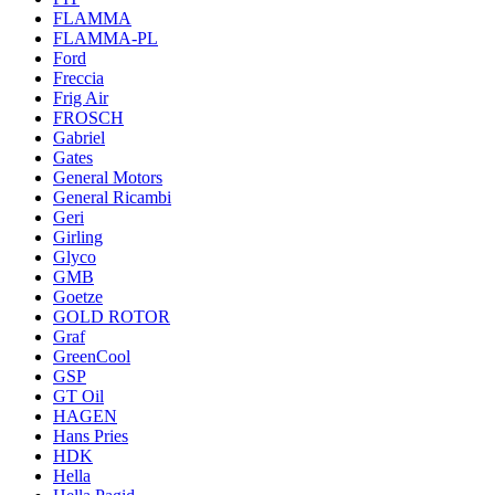
FLAMMA
FLAMMA-PL
Ford
Freccia
Frig Air
FROSCH
Gabriel
Gates
General Motors
General Ricambi
Geri
Girling
Glyco
GMB
Goetze
GOLD ROTOR
Graf
GreenCool
GSP
GT Oil
HAGEN
Hans Pries
HDK
Hella