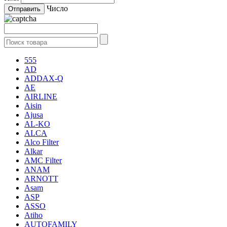
Число
555
AD
ADDAX-Q
AE
AIRLINE
Aisin
Ajusa
AL-KO
ALCA
Alco Filter
Alkar
AMC Filter
ANAM
ARNOTT
Asam
ASP
ASSO
Atiho
AUTOFAMILY