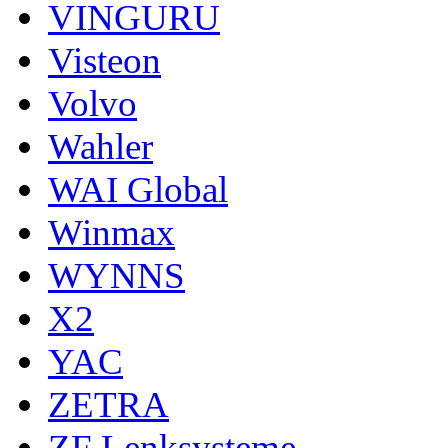
VINGURU
Visteon
Volvo
Wahler
WAI Global
Winmax
WYNNS
X2
YAC
ZETRA
ZF Lenksysteme