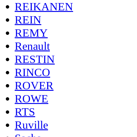
REIKANEN
REIN
REMY
Renault
RESTIN
RINCO
ROVER
ROWE
RTS
Ruville