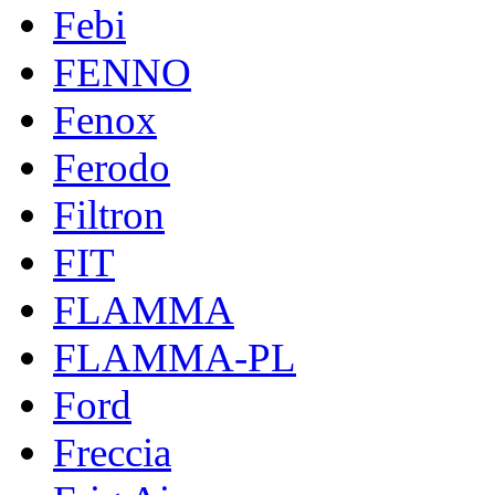
Febi
FENNO
Fenox
Ferodo
Filtron
FIT
FLAMMA
FLAMMA-PL
Ford
Freccia