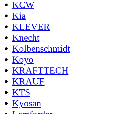
KCW
Kia
KLEVER
Knecht
Kolbenschmidt
Koyo
KRAFTTECH
KRAUF
KTS
Kyosan