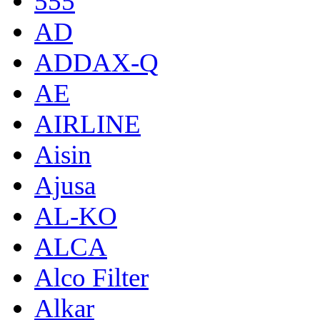
555
AD
ADDAX-Q
AE
AIRLINE
Aisin
Ajusa
AL-KO
ALCA
Alco Filter
Alkar