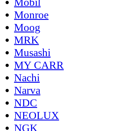
Mobil
Monroe
Moog
MRK
Musashi
MY CARR
Nachi
Narva
NDC
NEOLUX
NGK