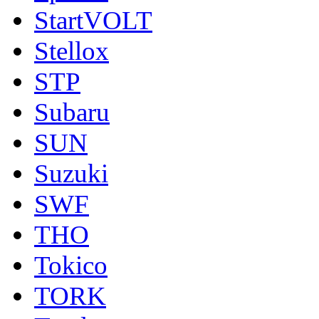
StartVOLT
Stellox
STP
Subaru
SUN
Suzuki
SWF
THO
Tokico
TORK