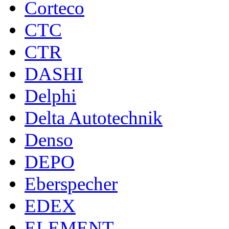
Corteco
CTC
CTR
DASHI
Delphi
Delta Autotechnik
Denso
DEPO
Eberspecher
EDEX
ELEMENT