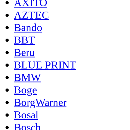
AXITO
AZTEC
Bando
BBT
Beru
BLUE PRINT
BMW
Boge
BorgWarner
Bosal
Bosch