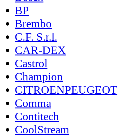
BP
Brembo
C.F. S.r.l.
CAR-DEX
Castrol
Champion
CITROENPEUGEOT
Comma
Contitech
CoolStream