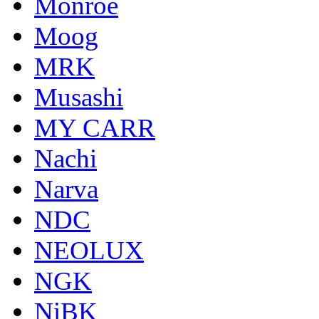
Monroe
Moog
MRK
Musashi
MY CARR
Nachi
Narva
NDC
NEOLUX
NGK
NiBK