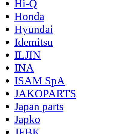
Hi-Q
Honda
Hyundai
Idemitsu
ILJIN
INA
ISAM SpA
JAKOPARTS
Japan parts
Japko
JFBK