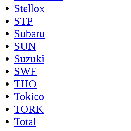
Stellox
STP
Subaru
SUN
Suzuki
SWF
THO
Tokico
TORK
Total