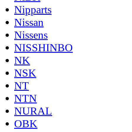
Nipparts
Nissan
Nissens
NISSHINBO
NK
NSK
NT
NTN
NURAL
OBK