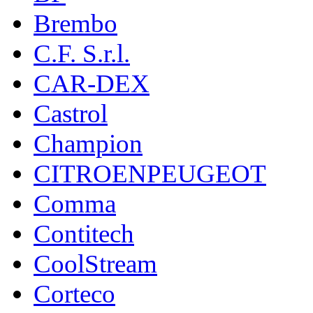
Brembo
C.F. S.r.l.
CAR-DEX
Castrol
Champion
CITROENPEUGEOT
Comma
Contitech
CoolStream
Corteco