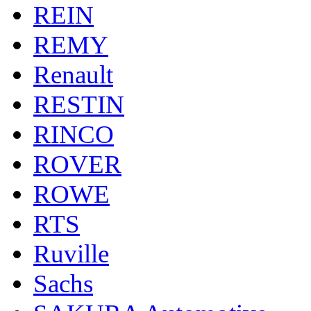
REIN
REMY
Renault
RESTIN
RINCO
ROVER
ROWE
RTS
Ruville
Sachs