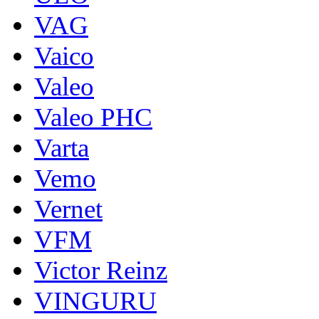
VAG
Vaico
Valeo
Valeo PHC
Varta
Vemo
Vernet
VFM
Victor Reinz
VINGURU