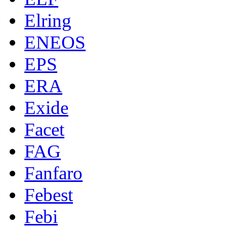
Elring
ENEOS
EPS
ERA
Exide
Facet
FAG
Fanfaro
Febest
Febi