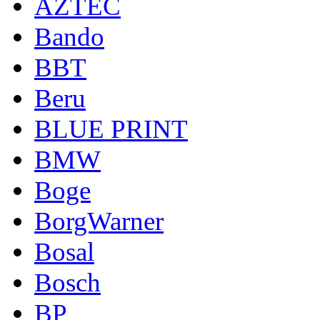
AZTEC
Bando
BBT
Beru
BLUE PRINT
BMW
Boge
BorgWarner
Bosal
Bosch
BP