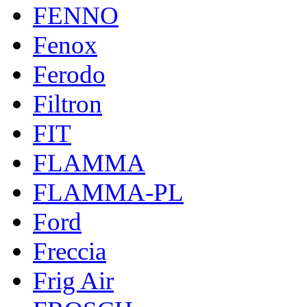
FENNO
Fenox
Ferodo
Filtron
FIT
FLAMMA
FLAMMA-PL
Ford
Freccia
Frig Air