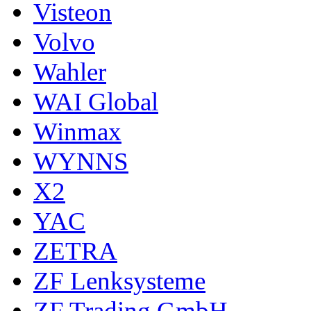
Visteon
Volvo
Wahler
WAI Global
Winmax
WYNNS
X2
YAC
ZETRA
ZF Lenksysteme
ZF Trading GmbH