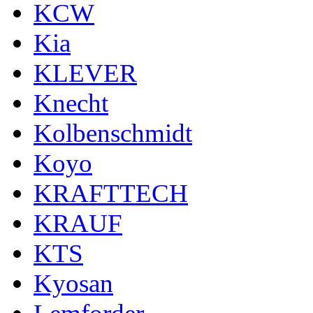
KCW
Kia
KLEVER
Knecht
Kolbenschmidt
Koyo
KRAFTTECH
KRAUF
KTS
Kyosan