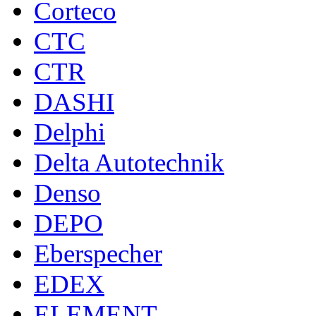
Corteco
CTC
CTR
DASHI
Delphi
Delta Autotechnik
Denso
DEPO
Eberspecher
EDEX
ELEMENT