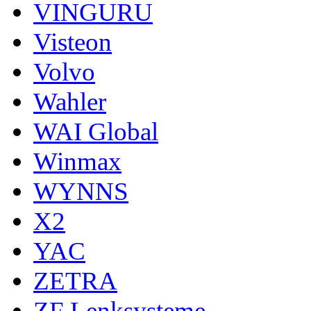
VINGURU
Visteon
Volvo
Wahler
WAI Global
Winmax
WYNNS
X2
YAC
ZETRA
ZF Lenksysteme