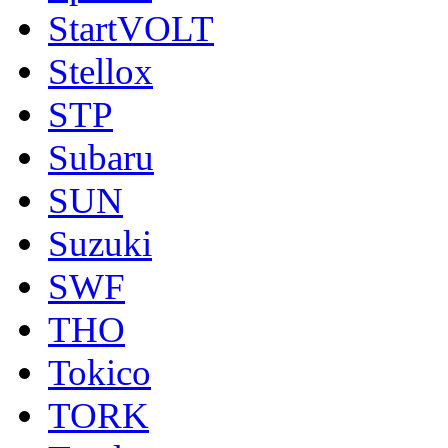
StartVOLT
Stellox
STP
Subaru
SUN
Suzuki
SWF
THO
Tokico
TORK