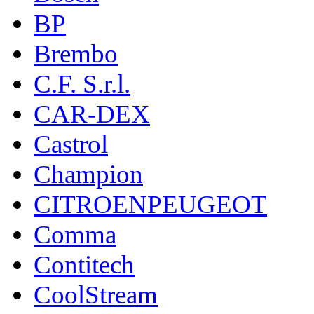
BP
Brembo
C.F. S.r.l.
CAR-DEX
Castrol
Champion
CITROENPEUGEOT
Comma
Contitech
CoolStream