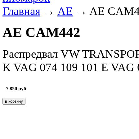
Главная
→
AE
→ AE CAM4
AE CAM442
Распредвал VW TRANSPORT
K VAG 074 109 101 E VAG 0
7 850
руб