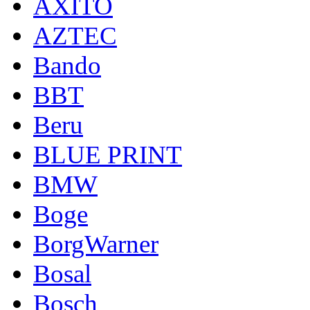
AXITO
AZTEC
Bando
BBT
Beru
BLUE PRINT
BMW
Boge
BorgWarner
Bosal
Bosch