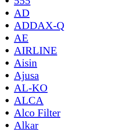
555
AD
ADDAX-Q
AE
AIRLINE
Aisin
Ajusa
AL-KO
ALCA
Alco Filter
Alkar