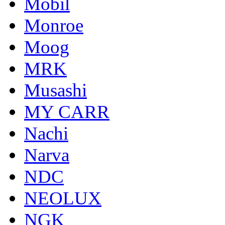
Mobil
Monroe
Moog
MRK
Musashi
MY CARR
Nachi
Narva
NDC
NEOLUX
NGK