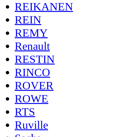
REIKANEN
REIN
REMY
Renault
RESTIN
RINCO
ROVER
ROWE
RTS
Ruville