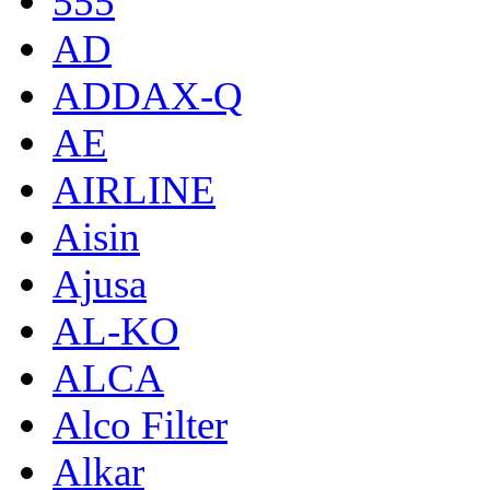
555
AD
ADDAX-Q
AE
AIRLINE
Aisin
Ajusa
AL-KO
ALCA
Alco Filter
Alkar