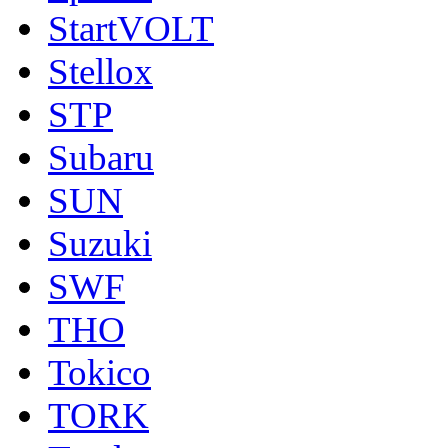
StartVOLT
Stellox
STP
Subaru
SUN
Suzuki
SWF
THO
Tokico
TORK