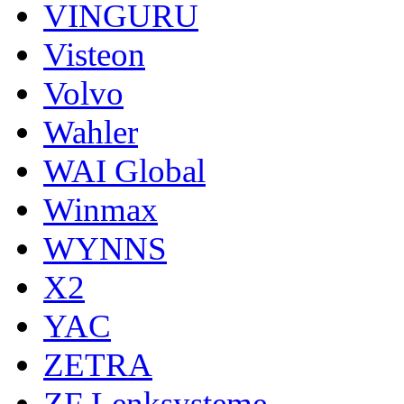
VINGURU
Visteon
Volvo
Wahler
WAI Global
Winmax
WYNNS
X2
YAC
ZETRA
ZF Lenksysteme