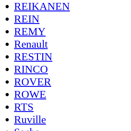
REIKANEN
REIN
REMY
Renault
RESTIN
RINCO
ROVER
ROWE
RTS
Ruville