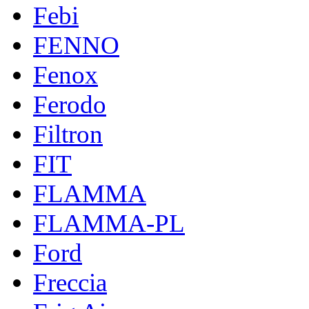
Febi
FENNO
Fenox
Ferodo
Filtron
FIT
FLAMMA
FLAMMA-PL
Ford
Freccia