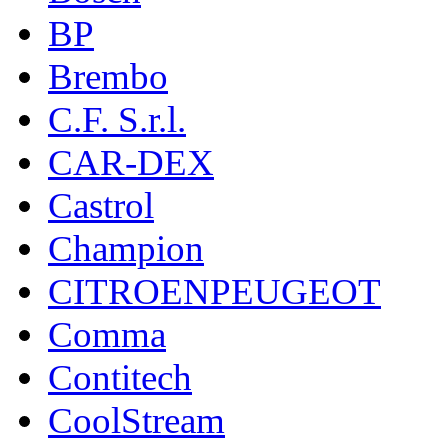
BP
Brembo
C.F. S.r.l.
CAR-DEX
Castrol
Champion
CITROENPEUGEOT
Comma
Contitech
CoolStream