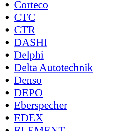
Corteco
CTC
CTR
DASHI
Delphi
Delta Autotechnik
Denso
DEPO
Eberspecher
EDEX
ELEMENT