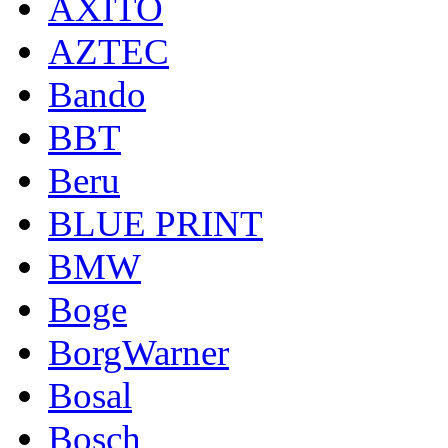
AXITO
AZTEC
Bando
BBT
Beru
BLUE PRINT
BMW
Boge
BorgWarner
Bosal
Bosch