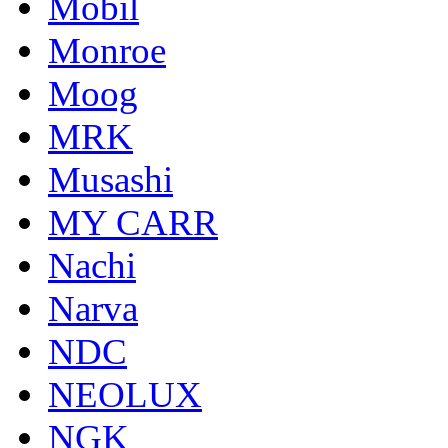
Mobil
Monroe
Moog
MRK
Musashi
MY CARR
Nachi
Narva
NDC
NEOLUX
NGK