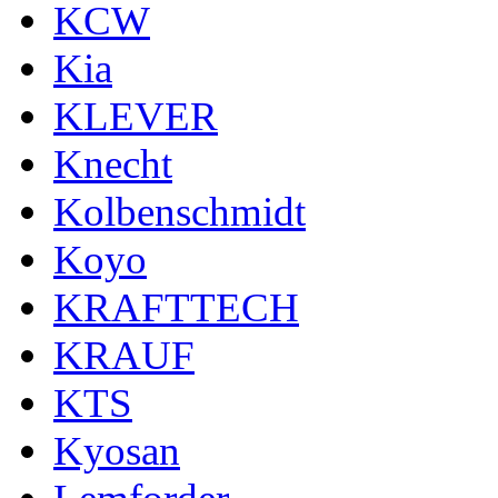
KCW
Kia
KLEVER
Knecht
Kolbenschmidt
Koyo
KRAFTTECH
KRAUF
KTS
Kyosan