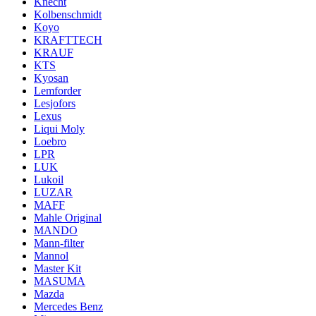
Knecht
Kolbenschmidt
Koyo
KRAFTTECH
KRAUF
KTS
Kyosan
Lemforder
Lesjofors
Lexus
Liqui Moly
Loebro
LPR
LUK
Lukoil
LUZAR
MAFF
Mahle Original
MANDO
Mann-filter
Mannol
Master Kit
MASUMA
Mazda
Mercedes Benz