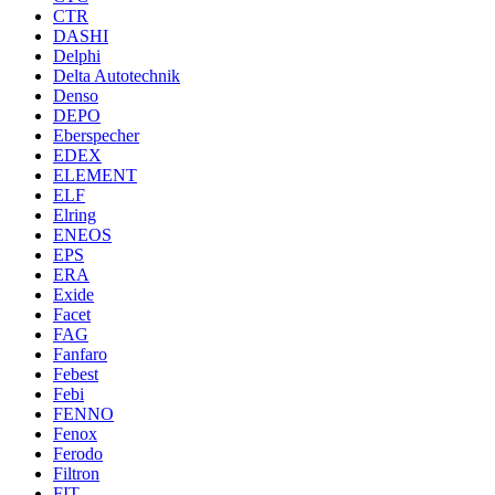
CTR
DASHI
Delphi
Delta Autotechnik
Denso
DEPO
Eberspecher
EDEX
ELEMENT
ELF
Elring
ENEOS
EPS
ERA
Exide
Facet
FAG
Fanfaro
Febest
Febi
FENNO
Fenox
Ferodo
Filtron
FIT