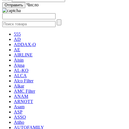
Число
555
AD
ADDAX-Q
AE
AIRLINE
Aisin
Ajusa
AL-KO
ALCA
Alco Filter
Alkar
AMC Filter
ANAM
ARNOTT
Asam
ASP
ASSO
Atiho
AUTOFAMILY