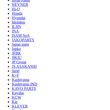
Hella Pagid
HEYNER
Hi-Q
Honda
Hyundai
Idemitsu
ILJIN
INA
ISAM SpA
JAKOPARTS
Japan parts
Japko
JFBK
JIKIU
JP Group
JS ASAKASHI
Jurid
K+F
Kashiyama
Kashiyama IND
KAVO PARTS
Kayaba
KCW
Kia
KLEVER