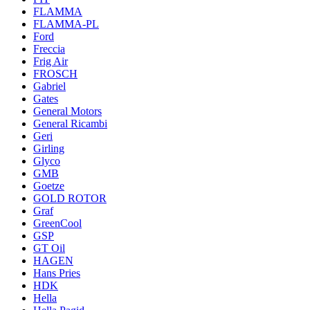
FLAMMA
FLAMMA-PL
Ford
Freccia
Frig Air
FROSCH
Gabriel
Gates
General Motors
General Ricambi
Geri
Girling
Glyco
GMB
Goetze
GOLD ROTOR
Graf
GreenCool
GSP
GT Oil
HAGEN
Hans Pries
HDK
Hella