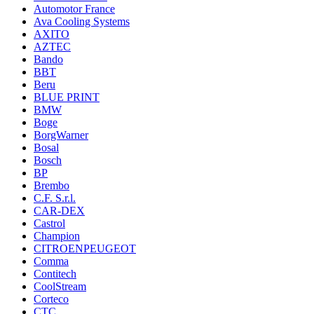
Automotor France
Ava Cooling Systems
AXITO
AZTEC
Bando
BBT
Beru
BLUE PRINT
BMW
Boge
BorgWarner
Bosal
Bosch
BP
Brembo
C.F. S.r.l.
CAR-DEX
Castrol
Champion
CITROENPEUGEOT
Comma
Contitech
CoolStream
Corteco
CTC