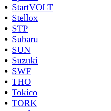
StartVOLT
Stellox
STP
Subaru
SUN
Suzuki
SWF
THO
Tokico
TORK