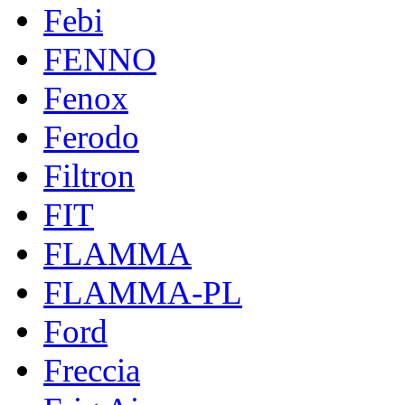
Febi
FENNO
Fenox
Ferodo
Filtron
FIT
FLAMMA
FLAMMA-PL
Ford
Freccia