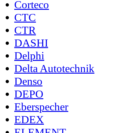
Corteco
CTC
CTR
DASHI
Delphi
Delta Autotechnik
Denso
DEPO
Eberspecher
EDEX
ELEMENT