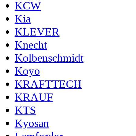
KCW
Kia
KLEVER
Knecht
Kolbenschmidt
Koyo
KRAFTTECH
KRAUF
KTS
Kyosan