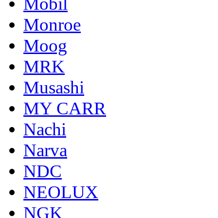
Mobil
Monroe
Moog
MRK
Musashi
MY CARR
Nachi
Narva
NDC
NEOLUX
NGK