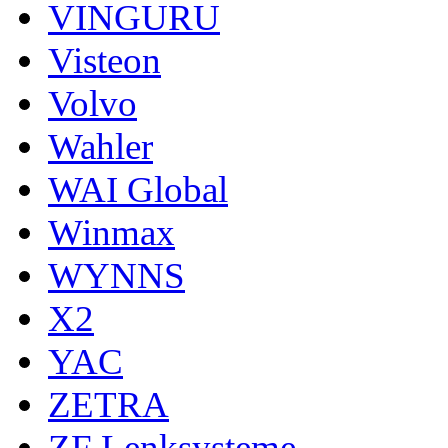
VINGURU
Visteon
Volvo
Wahler
WAI Global
Winmax
WYNNS
X2
YAC
ZETRA
ZF Lenksysteme