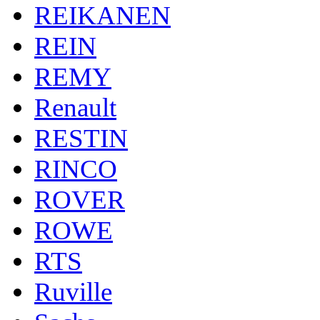
REIKANEN
REIN
REMY
Renault
RESTIN
RINCO
ROVER
ROWE
RTS
Ruville