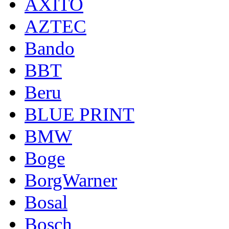
AXITO
AZTEC
Bando
BBT
Beru
BLUE PRINT
BMW
Boge
BorgWarner
Bosal
Bosch