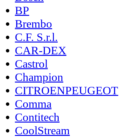
BP
Brembo
C.F. S.r.l.
CAR-DEX
Castrol
Champion
CITROENPEUGEOT
Comma
Contitech
CoolStream