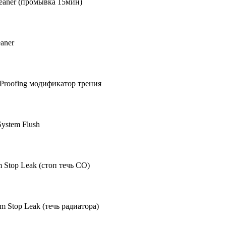
aner (промывка 15мин)
aner
Proofing модификатор трения
ystem Flush
Stop Leak (стоп течь СО)
 Stop Leak (течь радиатора)