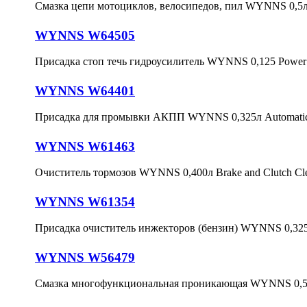
Смазка цепи мотоциклов, велосипедов, пил WYNNS 0,5л 
WYNNS W64505
Присадка стоп течь гидроусилитель WYNNS 0,125 Power S
WYNNS W64401
Присадка для промывки АКПП WYNNS 0,325л Automatic T
WYNNS W61463
Очиститель тормозов WYNNS 0,400л Brake and Clutch Cl
WYNNS W61354
Присадка очиститель инжекторов (бензин) WYNNS 0,325л
WYNNS W56479
Смазка многофункциональная проникающая WYNNS 0,5л S