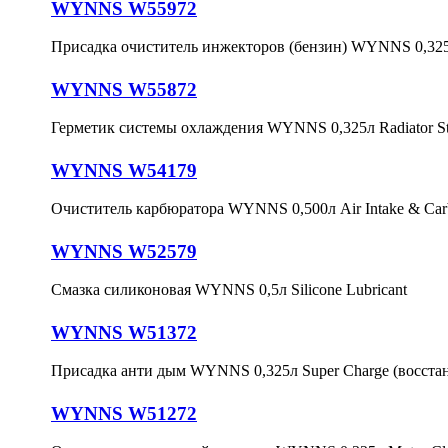
WYNNS W55972
Присадка очиститель инжекторов (бензин) WYNNS 0,325л I
WYNNS W55872
Герметик системы охлаждения WYNNS 0,325л Radiator Sto
WYNNS W54179
Очиститель карбюратора WYNNS 0,500л Air Intake & Carbu
WYNNS W52579
Смазка силиконовая WYNNS 0,5л Silicone Lubricant
WYNNS W51372
Присадка анти дым WYNNS 0,325л Super Charge (восстан
WYNNS W51272