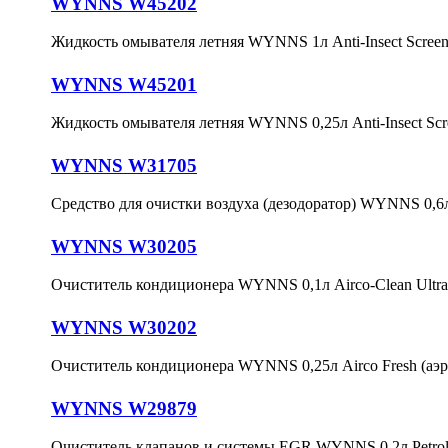
WYNNS W45202
Жидкость омывателя летняя WYNNS 1л Anti-Insect Screen
WYNNS W45201
Жидкость омывателя летняя WYNNS 0,25л Anti-Insect Scr
WYNNS W31705
Средство для очистки воздуха (дезодоратор) WYNNS 0,6л A
WYNNS W30205
Очиститель кондиционера WYNNS 0,1л Airco-Clean Ultra
WYNNS W30202
Очиститель кондиционера WYNNS 0,25л Airco Fresh (аэр
WYNNS W29879
Очиститель клапанов и системы EGR WYNNS 0,2л Petrol