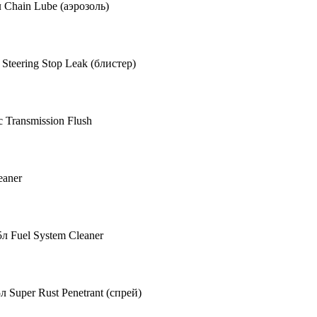
Chain Lube (аэрозоль)
teering Stop Leak (блистер)
ransmission Flush
eaner
 Fuel System Cleaner
uper Rust Penetrant (спрей)