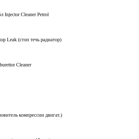
njector Cleaner Petrol
p Leak (стоп течь радиатор)
rettor Cleaner
овитель компрессии двигат.)