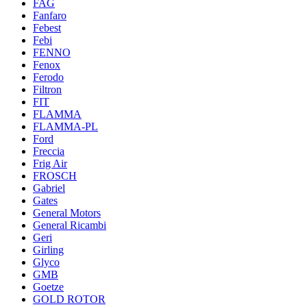
FAG
Fanfaro
Febest
Febi
FENNO
Fenox
Ferodo
Filtron
FIT
FLAMMA
FLAMMA-PL
Ford
Freccia
Frig Air
FROSCH
Gabriel
Gates
General Motors
General Ricambi
Geri
Girling
Glyco
GMB
Goetze
GOLD ROTOR