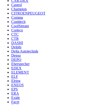
CAR-DEX
Castrol
Champion
CITROENPEUGEOT
Comma
Contitech
CoolStream
Corteco
CTC
CTR
DASHI
Delphi
Delta Autotechnik
Denso
DEPO
Eberspecher
EDEX
ELEMENT
ELF
Elring
ENEOS
EPS
ERA
Exide
Facet