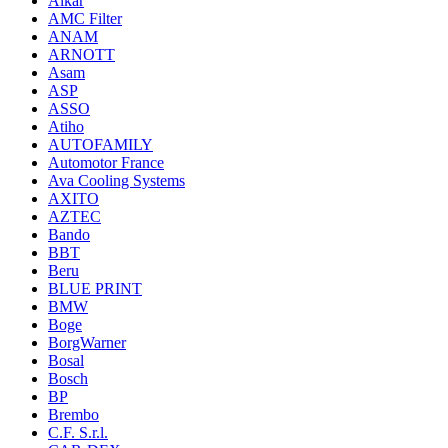
Alkar
AMC Filter
ANAM
ARNOTT
Asam
ASP
ASSO
Atiho
AUTOFAMILY
Automotor France
Ava Cooling Systems
AXITO
AZTEC
Bando
BBT
Beru
BLUE PRINT
BMW
Boge
BorgWarner
Bosal
Bosch
BP
Brembo
C.F. S.r.l.