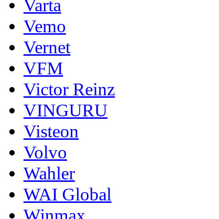
Varta
Vemo
Vernet
VFM
Victor Reinz
VINGURU
Visteon
Volvo
Wahler
WAI Global
Winmax