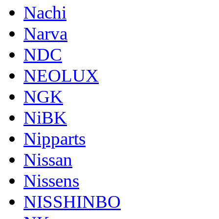
Nachi
Narva
NDC
NEOLUX
NGK
NiBK
Nipparts
Nissan
Nissens
NISSHINBO