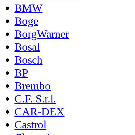
BMW
Boge
BorgWarner
Bosal
Bosch
BP
Brembo
C.F. S.r.l.
CAR-DEX
Castrol