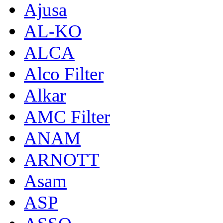
Ajusa
AL-KO
ALCA
Alco Filter
Alkar
AMC Filter
ANAM
ARNOTT
Asam
ASP