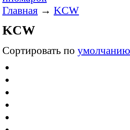
Главная
→
KCW
KCW
Сортировать по
умолчани