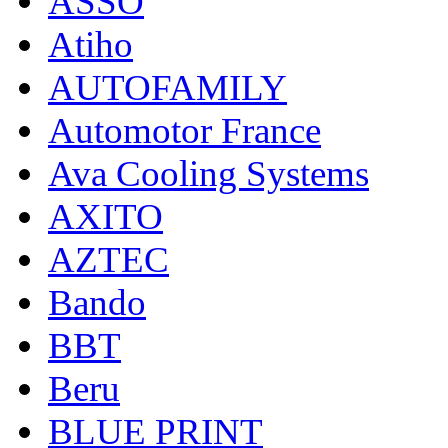
ASSO
Atiho
AUTOFAMILY
Automotor France
Ava Cooling Systems
AXITO
AZTEC
Bando
BBT
Beru
BLUE PRINT