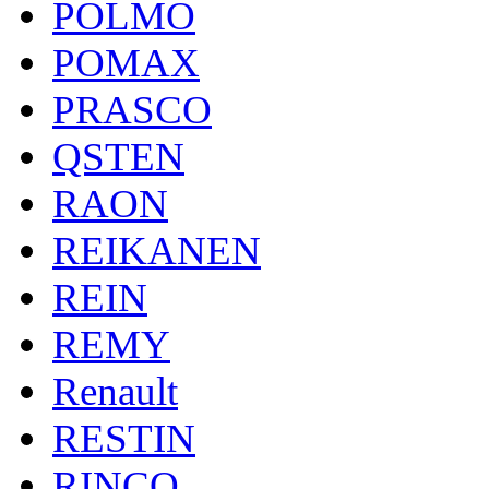
POLMO
POMAX
PRASCO
QSTEN
RAON
REIKANEN
REIN
REMY
Renault
RESTIN
RINCO