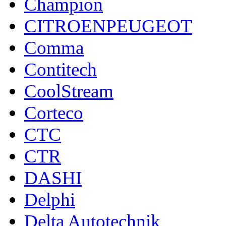
Champion
CITROENPEUGEOT
Comma
Contitech
CoolStream
Corteco
CTC
CTR
DASHI
Delphi
Delta Autotechnik