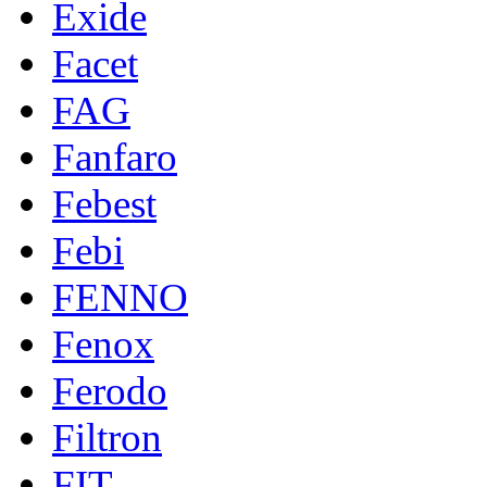
Exide
Facet
FAG
Fanfaro
Febest
Febi
FENNO
Fenox
Ferodo
Filtron
FIT