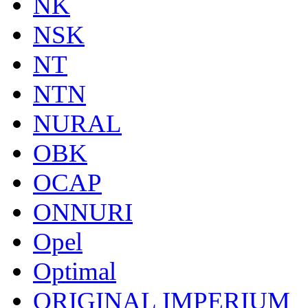
NK
NSK
NT
NTN
NURAL
OBK
OCAP
ONNURI
Opel
Optimal
ORIGINAL IMPERIUM