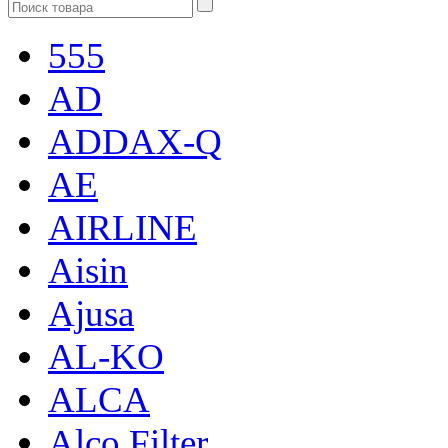
555
AD
ADDAX-Q
AE
AIRLINE
Aisin
Ajusa
AL-KO
ALCA
Alco Filter