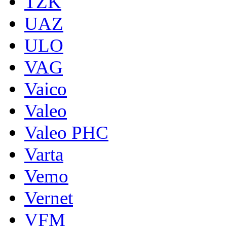
TZK
UAZ
ULO
VAG
Vaico
Valeo
Valeo PHC
Varta
Vemo
Vernet
VFM