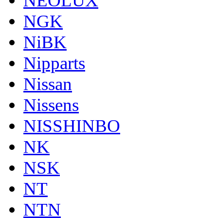
NEOLUX
NGK
NiBK
Nipparts
Nissan
Nissens
NISSHINBO
NK
NSK
NT
NTN