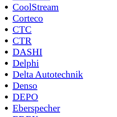
CoolStream
Corteco
CTC
CTR
DASHI
Delphi
Delta Autotechnik
Denso
DEPO
Eberspecher