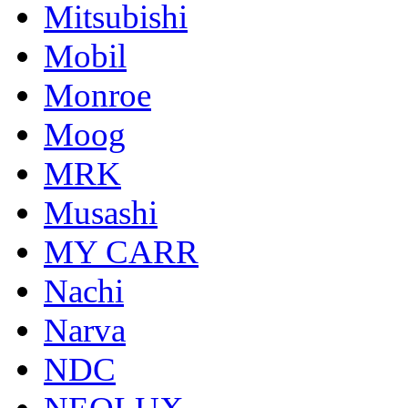
Mitsubishi
Mobil
Monroe
Moog
MRK
Musashi
MY CARR
Nachi
Narva
NDC