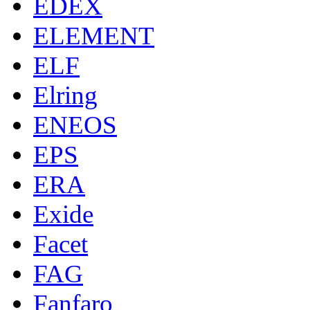
EDEX
ELEMENT
ELF
Elring
ENEOS
EPS
ERA
Exide
Facet
FAG
Fanfaro