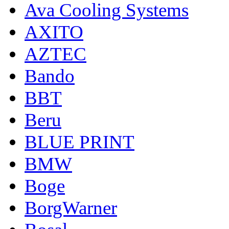
Ava Cooling Systems
AXITO
AZTEC
Bando
BBT
Beru
BLUE PRINT
BMW
Boge
BorgWarner