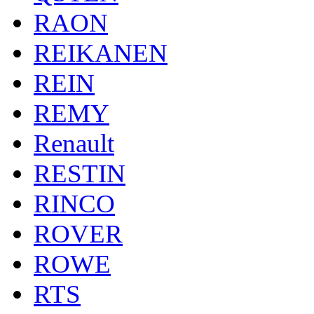
RAON
REIKANEN
REIN
REMY
Renault
RESTIN
RINCO
ROVER
ROWE
RTS