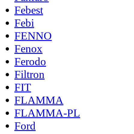
Febest
Febi
FENNO
Fenox
Ferodo
Filtron
FIT
FLAMMA
FLAMMA-PL
Ford