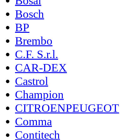
Bosal
Bosch
BP
Brembo
C.F. S.r.l.
CAR-DEX
Castrol
Champion
CITROENPEUGEOT
Comma
Contitech