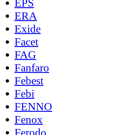
EPS
ERA
Exide
Facet
FAG
Fanfaro
Febest
Febi
FENNO
Fenox
Ferodo