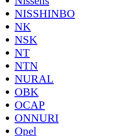
Nissens
NISSHINBO
NK
NSK
NT
NTN
NURAL
OBK
OCAP
ONNURI
Opel