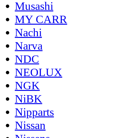
Musashi
MY CARR
Nachi
Narva
NDC
NEOLUX
NGK
NiBK
Nipparts
Nissan